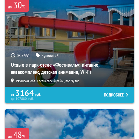
30
%
до
08:52:50
Купили:
26
Отдых в парк-отеле «Фестиваль»: питание,
аквакомплекс, детская анимация, Wi-Fi
Рязанская обл., Клепиковский район, пос. Чулис
3164
ПОДРОБНЕЕ
от
руб.
до
107880
руб.
48
%
до