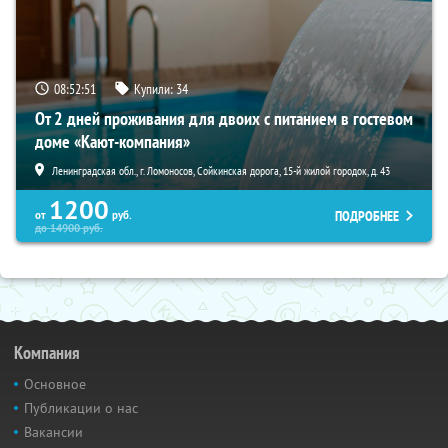
08:52:50
Купили:
34
От 2 дней проживания для двоих с питанием в гостевом
доме «Кают-компания»
Ленинградская обл., г. Ломоносов, Сойкинская дорога, 15-й жилой городок, д. 43
1200
ПОДРОБНЕЕ
от
руб.
до
14900
руб.
Компания
Основное
Публикации о нас
Вакансии