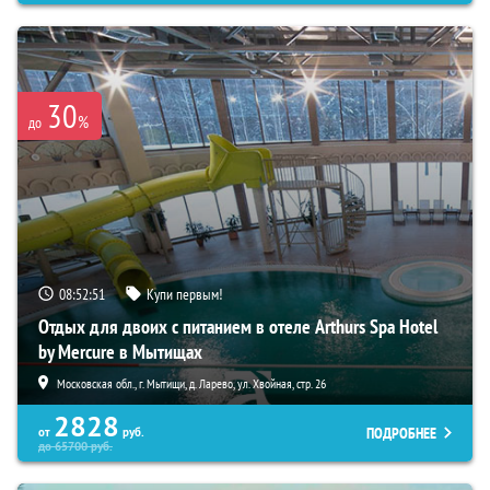
30
%
до
08:52:50
Купи первым!
Отдых для двоих с питанием в отеле Arthurs Spa Hotel
by Mercure в Мытищах
Московская обл., г. Мытищи, д. Ларево, ул. Хвойная, стр. 26
2828
ПОДРОБНЕЕ
от
руб.
до
65700
руб.