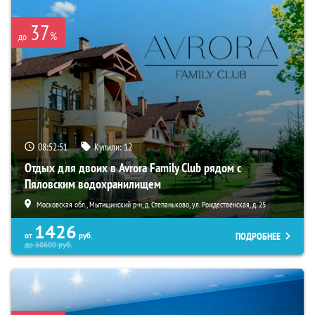
37
%
до
08:52:50
Купили:
12
Отдых для двоих в Avrora Family Club рядом с
Пяловским водохранилищем
Московская обл., Мытищинский р-н, д. Степаньково, ул. Рождественская, д. 25
1426
ПОДРОБНЕЕ
от
руб.
до
60600
руб.