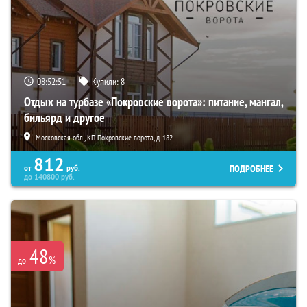
08:52:50
Купили:
8
Отдых на турбазе «Покровские ворота»: питание, мангал,
бильярд и другое
Московская обл., КП Покровские ворота, д. 182
812
ПОДРОБНЕЕ
от
руб.
до
140800
руб.
48
%
до