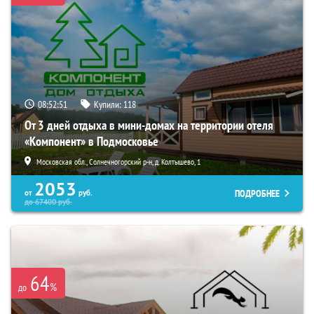
08:52:50
Купили:
118
От 3 дней отдыха в мини-домах на территории отеля
«Компонент» в Подмосковье
Московская обл., Солнечногорский р-н, д. Колтышево, 1
2053
ПОДРОБНЕЕ
от
руб.
до
67400
руб.
64
%
до