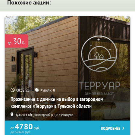
Похожие акции:
30
%
до
08:52:50
Купили:
8
Проживание в домике на выбор в загородном
комплексе «Терруар» в Тульской области
Тульская обл., Ясногорский р-н, с. Кузмищево
4780
ПОДРОБНЕЕ
от
руб.
до
57400
руб.