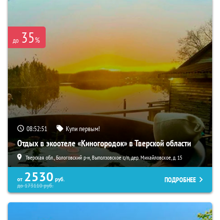
35
%
до
08:52:50
Купи первым!
Отдых в экоотеле «Киногородок» в Тверской области
Тверская обл., Бологовский р-н, Выползовское с/п, дер. Михайловское, д. 15
2530
ПОДРОБНЕЕ
от
руб.
до
173110
руб.