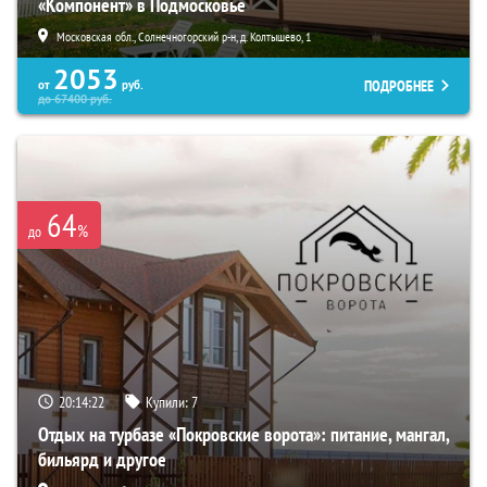
«Компонент» в Подмосковье
Московская обл., Солнечногорский р-н, д. Колтышево, 1
2053
ПОДРОБНЕЕ
от
руб.
до
67400
руб.
64
%
до
20:14:20
Купили:
7
Отдых на турбазе «Покровские ворота»: питание, мангал,
бильярд и другое