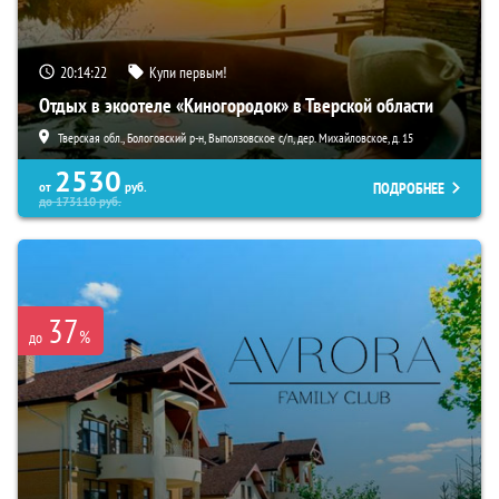
20:14:20
Купи первым!
Отдых в экоотеле «Киногородок» в Тверской области
Тверская обл., Бологовский р-н, Выползовское с/п, дер. Михайловское, д. 15
2530
ПОДРОБНЕЕ
от
руб.
до
173110
руб.
37
%
до