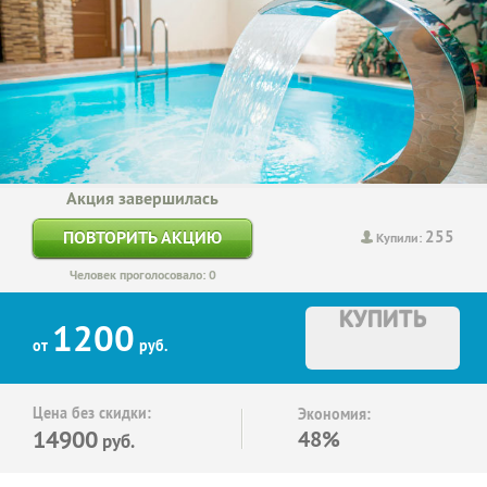
Акция завершилась
255
ПОВТОРИТЬ АКЦИЮ
Купили:
Человек проголосовало: 0
КУПИТЬ
1200
от
руб.
Цена без скидки:
Экономия:
14900
48%
руб.