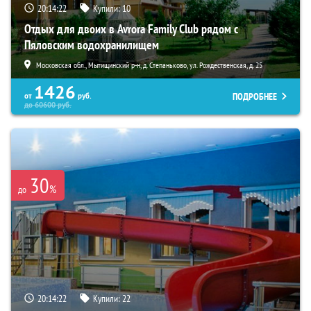
20:14:20
Купили:
10
Отдых для двоих в Avrora Family Club рядом с
Пяловским водохранилищем
Московская обл., Мытищинский р-н, д. Степаньково, ул. Рождественская, д. 25
1426
ПОДРОБНЕЕ
от
руб.
до
60600
руб.
30
%
до
20:14:20
Купили:
22