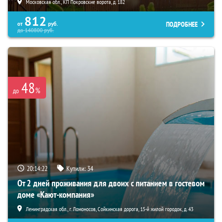
Московская обл., КП Покровские ворота, д. 182
812
ПОДРОБНЕЕ
от
руб.
до
140800
руб.
48
%
до
20:14:20
Купили:
34
От 2 дней проживания для двоих с питанием в гостевом
доме «Кают-компания»
Ленинградская обл., г. Ломоносов, Сойкинская дорога, 15-й жилой городок, д. 43