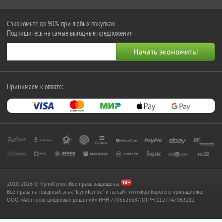
Сэкономьте до 90% при любых покупках
Подпишитесь на самые выгодные предложения
Принимаем к оплате:
2010-2026 © КупиКупон. Все права защищены.
Все права на товарный знак "КупиКупон" и на сайт www.kupikupon.ru принадлежат
OOO «Агентство цифровых решений» ИНН 7705523387, ОГРН 1127747063212