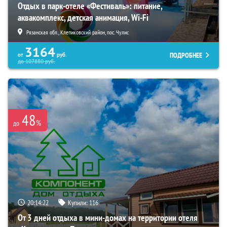
Отдых в парк-отеле «Фестиваль»: питание,
аквакомплекс, детская анимация, Wi-Fi
Рязанская обл., Клепиковский район, пос. Чулис
3164
ПОДРОБНЕЕ
от
руб.
до
107880
руб.
48
%
до
20:14:20
Купили:
116
От 3 дней отдыха в мини-домах на территории отеля