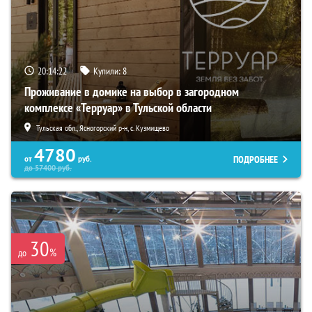
20:14:20
Купили:
8
Проживание в домике на выбор в загородном
комплексе «Терруар» в Тульской области
Тульская обл., Ясногорский р-н, с. Кузмищево
4780
ПОДРОБНЕЕ
от
руб.
до
57400
руб.
30
%
до