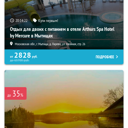
20:14:20
Купи первым!
Отдых для двоих с питанием в отеле Arthurs Spa Hotel
by Mercure в Мытищах
Московская обл., г. Мытищи, д. Ларево, ул. Хвойная, стр. 26
2828
ПОДРОБНЕЕ
от
руб.
до
65700
руб.
35
%
до