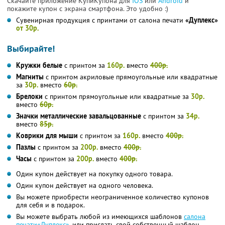
Скачайте приложение КупиКупона для
IOS
или
Android
и
покажите купон с экрана смартфона. Это удобно :)
Сувенирная продукция с принтами от салона печати
«Дуплекс»
от 30р.
Выбирайте!
Кружки белые
с принтом за
160р.
вместо
400р.
Магниты
с принтом акриловые прямоугольные или квадратные
за
30р.
вместо
60р.
Брелоки
с принтом прямоугольные или квадратные за
30р.
вместо
60р.
Значки металлические завальцованные
с принтом за
34р.
вместо
85р.
Коврики для мыши
с принтом за
160р.
вместо
400р.
Пазлы
с принтом за
200р.
вместо
400р.
Часы
с принтом за
200р.
вместо
400р.
Один купон действует на покупку одного товара.
Один купон действует на одного человека.
Вы можете приобрести неограниченное количество купонов
для себя и в подарок.
Вы можете выбрать любой из имеющихся шаблонов
салона
печати«Дуплекс»
, или прислать свой собственный шаблон