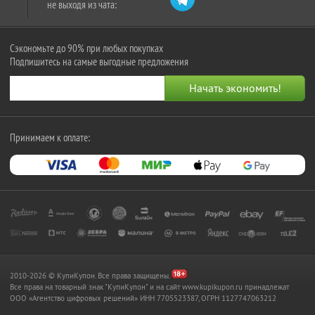
не выходя из чата:
Сэкономьте до 90% при любых покупках
Подпишитесь на самые выгодные предложения
Принимаем к оплате:
2010-2026 © КупиКупон. Все права защищены.
Все права на товарный знак "КупиКупон" и на сайт www.kupikupon.ru принадлежат
OOO «Агентство цифровых решений» ИНН 7705523387, ОГРН 1127747063212