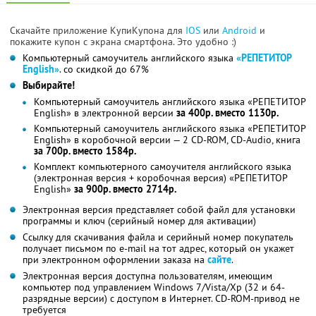
Скачайте приложение КупиКупона для
IOS
или
Android
и
покажите купон с экрана смартфона. Это удобно :)
Компьютерный самоучитель английского языка
«РЕПЕТИТОР
English»
. со скидкой до 67%
Выбирайте!
Компьютерный самоучитель английского языка «РЕПЕТИТОР
English» в электронной версии
за 400р. вместо 1130р.
Компьютерный самоучитель английского языка «РЕПЕТИТОР
English» в коробочной версии — 2 CD-ROM, CD-Audio, книга
за 700р. вместо 1584р.
Комплект компьютерного самоучителя английского языка
(электронная версия + коробочная версия) «РЕПЕТИТОР
English»
за 900р. вместо 2714р.
Электронная версия представляет собой файл для установки
программы и ключ (серийный номер для активации)
Ссылку для скачивания файла и серийный номер покупатель
получает письмом по e-mail на тот адрес, который он укажет
при электронном оформлении заказа на
сайте
.
Электронная версия доступна пользователям, имеющим
компьютер под управлением Windows 7/Vista/Xp (32 и 64-
разрядные версии) с доступом в Интернет. CD-ROM-привод не
требуется