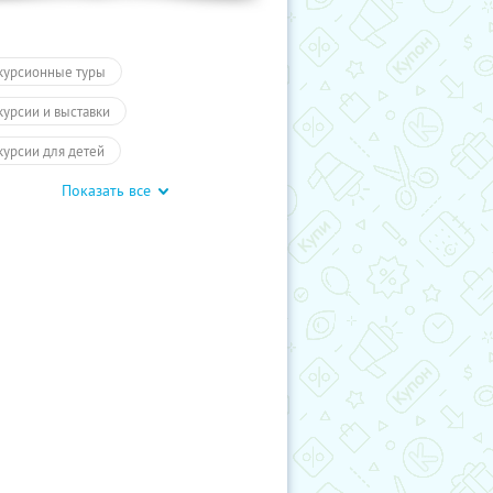
курсионные туры
курсии и выставки
курсии для детей
Показать все
обусные экскурсии
ие экскурсии
Карелия
курсии
Туры
Развлечения