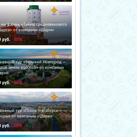
 на 1 день «Тайны средневекового
борга» от компании «Шарм»
0
руб.
-50%
дневный тур «Великий Новгород —
дце земли русской» от компании
арм»
0
руб.
-50%
невный тур «Псков — Изборск —
чоры» от компании «Шарм»
0
руб.
-50%