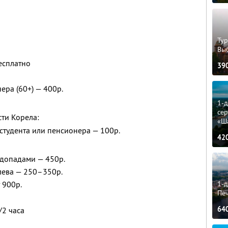
Тур
Вы
есплатно
39
ера (60+) — 400р.
1-
сер
ти Корела:
«Ш
, студента или пенсионера — 100р.
42
одопадами — 450р.
лева — 250–350р.
1-д
 900р.
Пе
64
/2 часа