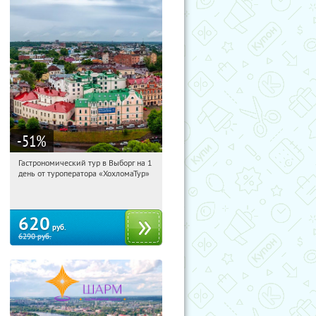
-51
%
Гастрономический тур в Выборг на 1
04:21:29
Купили:
5
день от туроператора «ХохломаТур»
Сенная площадь
620
руб.
6290
руб.