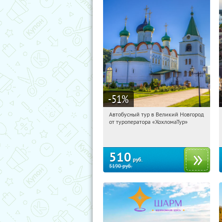
-51
%
Автобусный тур в Великий Новгород
04:21:29
Купили:
2
от туроператора «ХохломаТур»
Сенная площадь
510
руб.
5190
руб.