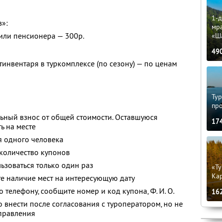
1-д
в»:
мр
 или пенсионера — 300р.
«Ш
49
тинвентаря в туркомплексе (по сезону) — по ценам
Тур
пр
ьный взнос от общей стоимости. Оставшуюся
17
ь на месте
я одного человека
количество купонов
зоваться только один раз
«Ту
Кар
е наличие мест на интересующую дату
о телефону, сообщите номер и код купона,
Ф. И. О.
16
 внести после согласования с туроператором, но не
тправления