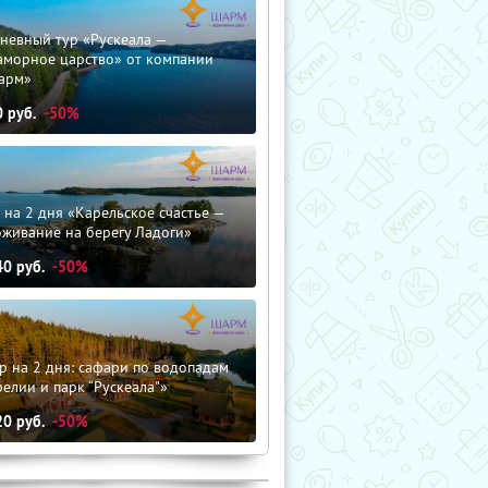
невный тур «Рускеала —
аморное царство» от компании
арм»
0
руб.
-50%
 на 2 дня «Карельское счастье —
оживание на берегу Ладоги»
40
руб.
-50%
р на 2 дня: сафари по водопадам
елии и парк “Рускеала"»
20
руб.
-50%