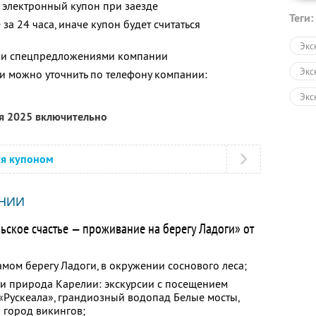
 электронный купон при заезде
Теги:
за 24 часа, иначе купон будет считаться
Экс
ими спецпредложениями компании
Экс
 можно уточнить по телефону компании:
Экс
ря 2025 включительно
Авт
Пеш
ся купоном
Экс
НИИ
ьское счастье — проживание на берегу Ладоги» от
мом берегу Ладоги, в окружении соснового леса;
 и природа Карелии: экскурсии с посещением
«Рускеала», грандиозный водопад Белые мосты,
 город викингов;