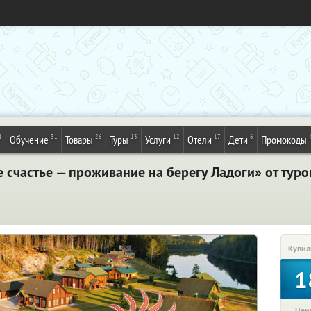
1
31
26
13
12
17
6
Обучение
Товары
Туры
Услуги
Отели
Дети
Промокоды
 счастье — проживание на берегу Ладоги» от тур
Купил
1
Цена