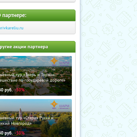
 партнере:
urivkareliu.ru
ругие акции партнера
невный тур «Тверь и Торжок:
ешествие по государевой дороге»
40
руб.
-50%
невный тур «Старая Русса и
ликий Новгород»
40
руб.
-50%