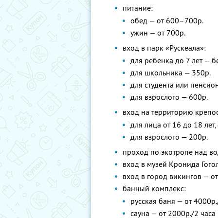
питание:
обед — от 600–700р.
ужин — от 700р.
вход в парк «Рускеала»:
для ребенка до 7 лет — б
для школьника — 350р.
для студента или пенсион
для взрослого — 600р.
вход на территорию крепос
для лица от 16 до 18 лет
для взрослого — 200р.
проход по экотропе над в
вход в музей Кронида Гого
вход в город викингов — от
банный комплекс:
русская баня — от 4000р.
сауна — от 2000р./2 часа