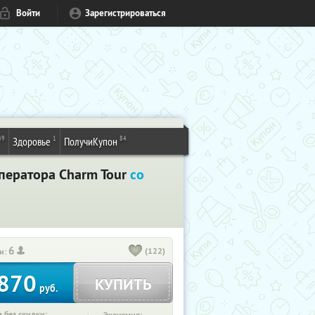
Войти
Зарегистрироваться
49
1
84
Здоровье
ПолучиКупон
оператора Charm Tour
со
6
(122)
и:
870
КУПИТЬ
руб.
 без скидки: