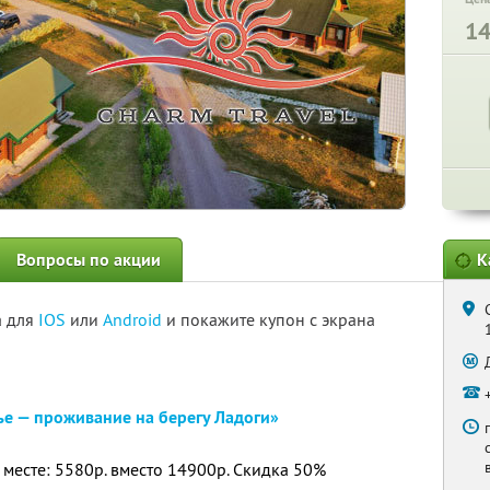
1
Вопросы по акции
К
а для
IOS
или
Android
и покажите купон с экрана
ье — проживание на берегу Ладоги»
 месте: 5580р. вместо 14900р. Скидка 50%