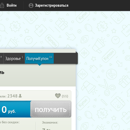
Войти
Зарегистрироваться
49
1
84
Здоровье
ПолучиКупон
мь
2348
(11)
или:
0
ПОЛУЧИТЬ
руб.
 без скидки:
Экономия: