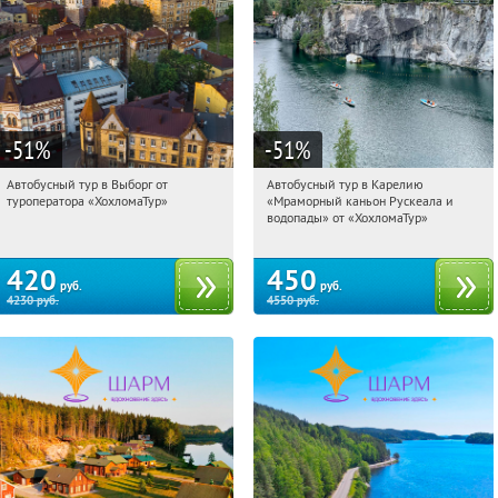
-51
%
-51
%
Автобусный тур в Выборг от
Автобусный тур в Карелию
20:31:42
Купили:
9
20:31:42
Купили:
24
туроператора «ХохломаТур»
«Мраморный каньон Рускеала и
Сенная площадь
Сенная площадь
водопады» от «ХохломаТур»
420
450
руб.
руб.
4230
руб.
4550
руб.