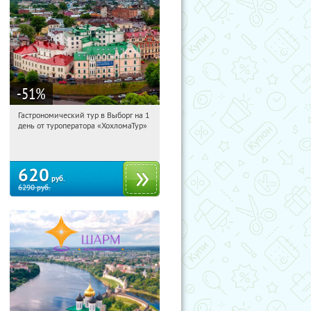
-51
%
Гастрономический тур в Выборг на 1
20:31:42
Купили:
5
день от туроператора «ХохломаТур»
Сенная площадь
620
руб.
6290
руб.