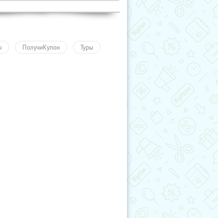
ы
ПолучиКупон
Туры