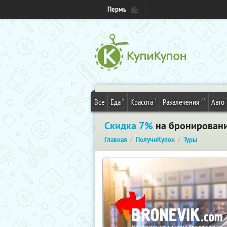
Пермь
6
1
24
Все
Еда
Красота
Развлечения
Авто
Скидка 7%
на бронирование
Главная
ПолучиКупон
Туры