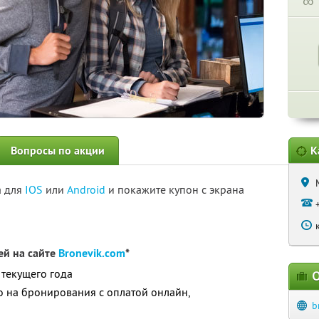
∞
Вопросы по акции
К
а для
IOS
или
Android
и покажите купон с экрана
ей на сайте
Bronevik.com
*
 текущего года
О
о на бронирования с оплатой онлайн,
b