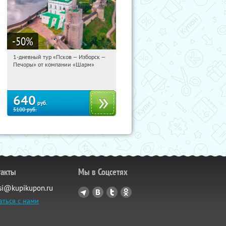
-50
%
1-дневный тур «Псков — Изборск —
20:31:42
Купили:
12
Печоры» от компании «Шарм»
Достоевская
640
руб.
5100
руб.
такты
Мы в Соцсетях
si@kupikupon.ru
аться с нами