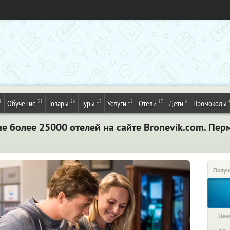
1
31
26
13
12
17
6
Обучение
Товары
Туры
Услуги
Отели
Дети
Промокоды
 более 25000 отелей на сайте Bronevik.com. Пер
Получ
Цена