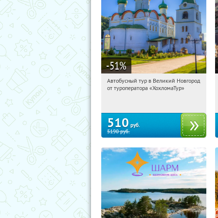
-51
%
Автобусный тур в Великий Новгород
20:31:42
Купили:
2
от туроператора «ХохломаТур»
Сенная площадь
510
руб.
5190
руб.