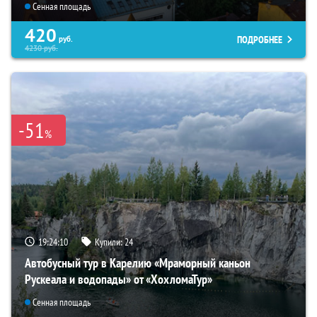
Сенная площадь
420
ПОДРОБНЕЕ
руб.
4230
руб.
-51
%
19:24:09
Купили:
24
Автобусный тур в Карелию «Мраморный каньон
Рускеала и водопады» от «ХохломаТур»
Сенная площадь