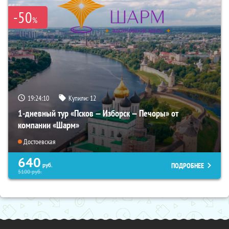
-50
%
19:24:09
Купили:
12
1-дневный тур «Псков — Изборск — Печоры» от
компании «Шарм»
Достоевская
640
ПОДРОБНЕЕ
руб.
5100
руб.