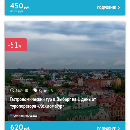
450
ПОДРОБНЕЕ
руб.
4550
руб.
-51
%
19:24:09
Купили:
5
Гастрономический тур в Выборг на 1 день от
туроператора «ХохломаТур»
Сенная площадь
620
ПОДРОБНЕЕ
руб.