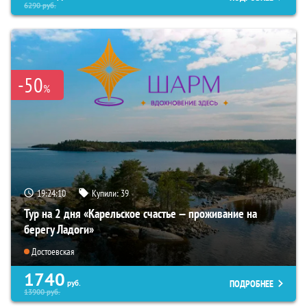
6290
руб.
-50
%
19:24:09
Купили:
39
Тур на 2 дня «Карельское счастье — проживание на
берегу Ладоги»
Достоевская
1740
ПОДРОБНЕЕ
руб.
13900
руб.