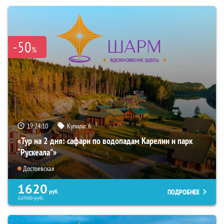
-50
%
19:24:09
Купили:
6
«Тур на 2 дня: сафари по водопадам Карелии и парк
“Рускеала"»
Достоевская
1620
ПОДРОБНЕЕ
руб.
12900
руб.