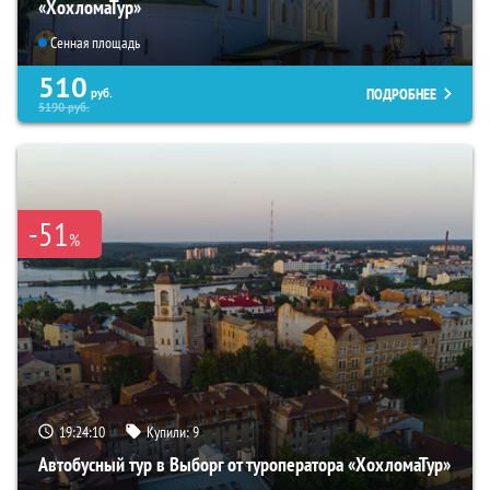
«ХохломаТур»
Сенная площадь
510
ПОДРОБНЕЕ
руб.
5190
руб.
-51
%
19:24:09
Купили:
9
Автобусный тур в Выборг от туроператора «ХохломаТур»