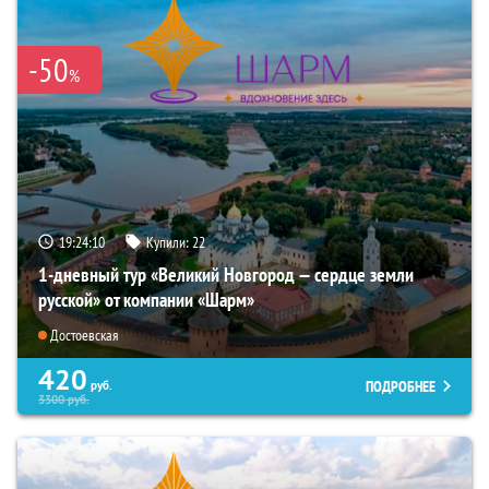
-50
%
19:24:09
Купили:
22
1-дневный тур «Великий Новгород — сердце земли
русской» от компании «Шарм»
Достоевская
420
ПОДРОБНЕЕ
руб.
3300
руб.