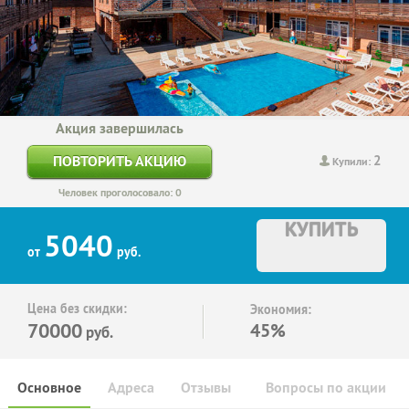
Акция завершилась
2
ПОВТОРИТЬ АКЦИЮ
Купили:
Человек проголосовало: 0
КУПИТЬ
5040
от
руб.
Цена без скидки:
Экономия:
70000
45%
руб.
Основное
Адреса
Отзывы
Вопросы по акции