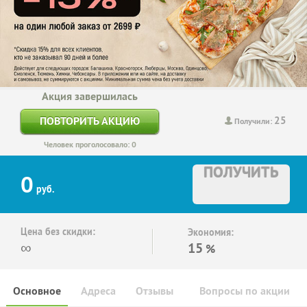
Акция завершилась
25
ПОВТОРИТЬ АКЦИЮ
Получили:
Человек проголосовало: 0
ПОЛУЧИТЬ
0
руб.
Цена без скидки:
Экономия:
∞
15
%
Основное
Адреса
Отзывы
Вопросы по акции