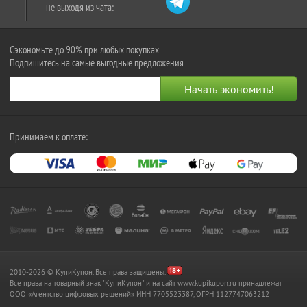
не выходя из чата:
Сэкономьте до 90% при любых покупках
Подпишитесь на самые выгодные предложения
Принимаем к оплате:
2010-2026 © КупиКупон. Все права защищены.
Все права на товарный знак "КупиКупон" и на сайт www.kupikupon.ru принадлежат
OOO «Агентство цифровых решений» ИНН 7705523387, ОГРН 1127747063212