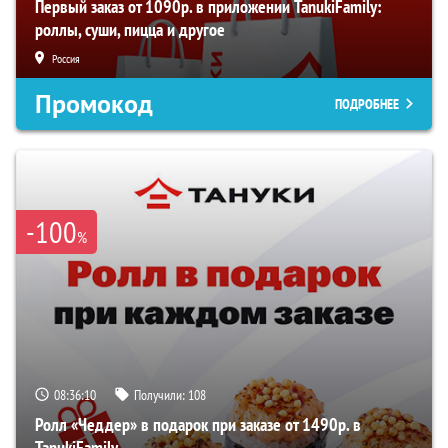
Первый заказ от 1090р. в приложении TanukiFamily:
роллы, суши, пицца и другое
Россия
Промокод
ПОДРОБНЕЕ
-100
%
08:36:09
Получили:
108
Ролл «Чеддер» в подарок при заказе от 1490р. в
TanukiFamily