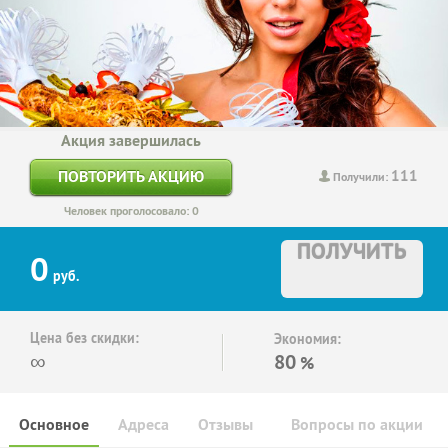
Акция завершилась
111
ПОВТОРИТЬ АКЦИЮ
Получили:
Человек проголосовало: 0
ПОЛУЧИТЬ
0
руб.
Цена без скидки:
Экономия:
∞
80
%
Основное
Адреса
Отзывы
Вопросы по акции