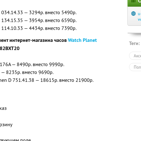
О
 034.14.33 — 3294р. вместо 5490р.
u
w
 134.15.35 — 3954р. вместо 6590р.
 114.10.33 — 4434р. вместо 7390р.
мент интернет-магазина часов
Watch Planet
Теги:
82BXT20
Акс
176A — 8490р. вместо 9990р.
Пол
 — 8235р. вместо 9690р.
en D 751.41.38 — 18615р. вместо 21900р.
каз
рзину
ствующем поле