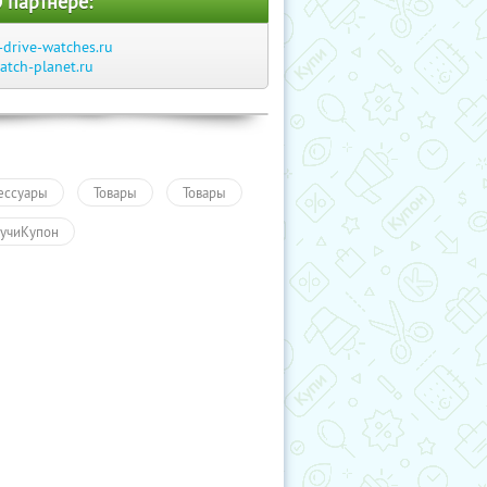
 партнере:
-drive-watches.ru
atch-planet.ru
ессуары
Товары
Товары
учиКупон