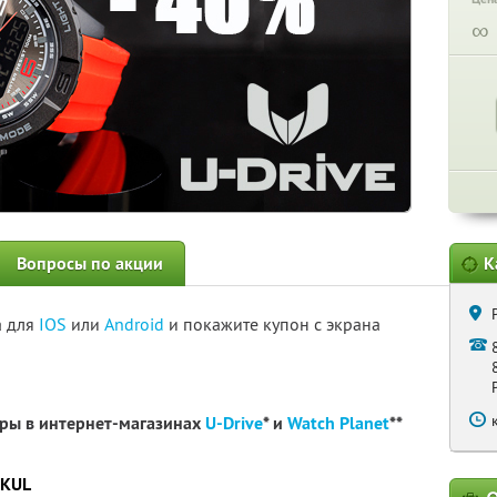
∞
Вопросы по акции
К
а для
IOS
или
Android
и покажите купон с экрана
ары в интернет-магазинах
U-Drive
* и
Watch Planet
**
6KUL