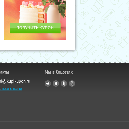
такты
Мы в Соцсетях
si@kupikupon.ru
аться с нами