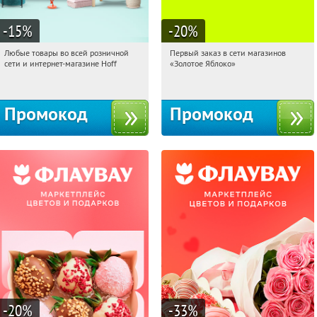
-15
%
-20
%
Любые товары во всей розничной
Первый заказ в сети магазинов
16:49:11
Получили:
83
16:49:11
Получи первым!
сети и интернет-магазине Hoff
«Золотое Яблоко»
Москва, 1-й Волоколамский проезд,
Россия
10с1
Промокод
Промокод
-20
%
-33
%