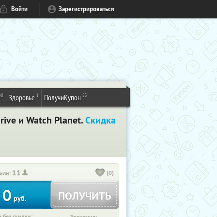
Войти
Зарегистрироваться
48
1
83
Здоровье
ПолучиКупон
ive и Watch Planet.
Скидка
11
(0)
или:
0
ПОЛУЧИТЬ
руб.
 без скидки: