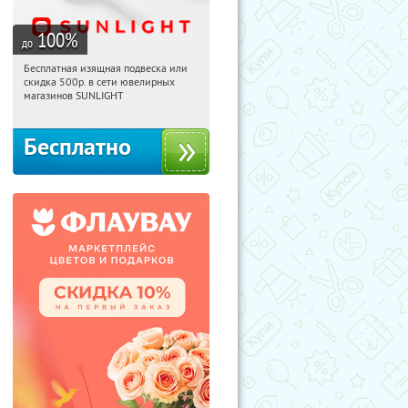
100
%
до
Бесплатная изящная подвеска или
16:49:11
Получили:
74
скидка 500р. в сети ювелирных
Россия
магазинов SUNLIGHT
Бесплатно