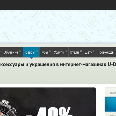
1
31
26
13
12
16
6
Обучение
Товары
Туры
Услуги
Отели
Дети
Промокоды
ксессуары и украшения в интернет-магазинах U-Dr
Получ
Цена