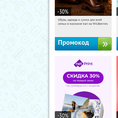
-30
%
Обувь, одежда и сумки для всей
16:49:11
Получили:
32
семьи в магазине kari на Wildberries
Россия
Промокод
-30
%