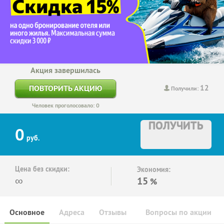
Акция завершилась
12
ПОВТОРИТЬ АКЦИЮ
Получили:
Человек проголосовало: 0
ПОЛУЧИТЬ
0
руб.
Цена без скидки:
Экономия:
∞
15
%
Основное
Адреса
Отзывы
Вопросы по акции