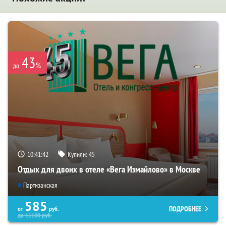
43
%
до
10:41:42
Купили:
45
Отдых для двоих в отеле «Вега Измайлово» в Москве
Партизанская
585
ПОДРОБНЕЕ
от
руб.
до
11100
руб.