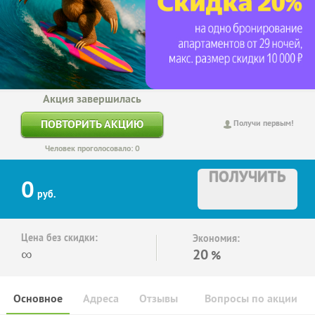
Акция завершилась
ПОВТОРИТЬ АКЦИЮ
Получи первым!
Человек проголосовало: 0
ПОЛУЧИТЬ
0
руб.
Цена без скидки:
Экономия:
∞
20
%
Основное
Адреса
Отзывы
Вопросы по акции