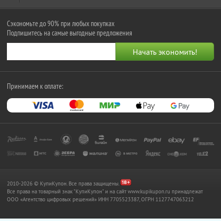
Сэкономьте до 90% при любых покупках
Подпишитесь на самые выгодные предложения
Принимаем к оплате:
2010-2026 © КупиКупон. Все права защищены.
Все права на товарный знак "КупиКупон" и на сайт www.kupikupon.ru принадлежат
OOO «Агентство цифровых решений» ИНН 7705523387, ОГРН 1127747063212