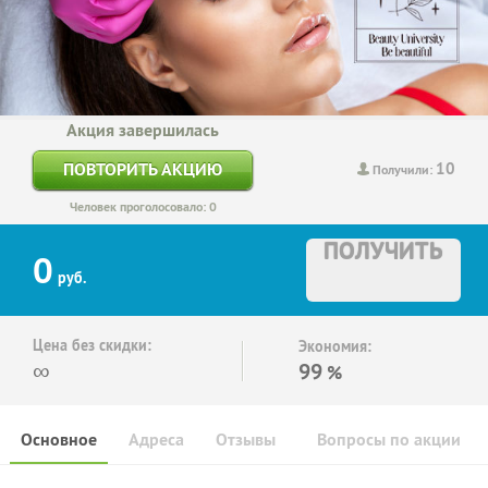
Акция завершилась
10
ПОВТОРИТЬ АКЦИЮ
Получили:
Человек проголосовало: 0
ПОЛУЧИТЬ
0
руб.
Цена без скидки:
Экономия:
∞
99
%
Основное
Адреса
Отзывы
Вопросы по акции