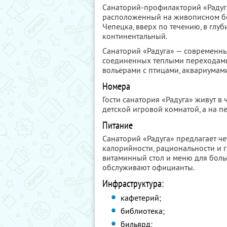
Санаторий-профилакторий «Радуг
расположенный на живописном бер
Чепецка, вверх по течению, в глу
континентальный.
Санаторий «Радуга» — современны
соединенных теплыми переходам
вольерами с птицами, аквариумам
Номера
Гости санатория «Радуга» живут в
детской игровой комнатой, а на 
Питание
Санаторий «Радуга» предлагает ч
калорийности, рациональности и 
витаминный стол и меню для боль
обслуживают официанты.
Инфраструктура:
кафетерий;
библиотека;
бильярд;