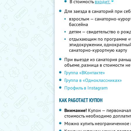
В стоимость
входит:
Для заезда в санаторий при се
взрослым — санаторно-курортн
бассейна
детям — свидетельство о рож
отдыхающим по программе «
эпидокружении, однократный 
санаторно-курортную карту
При выезде из санатория раньш
объеме, разница в стоимости н
Группа «ВКонтакте»
Группа в «Одноклассниках»
Профиль в Instagram
КАК РАБОТАЕТ КУПОН
Внимание!
Купон — первоначал
стоимость необходимо доплатит
Можно купить неограниченное 