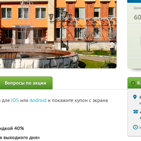
Цена
6
Вопросы по акции
К
а для
IOS
или
Android
и покажите купон с экрана
кидкой 40%
х выходного дня»