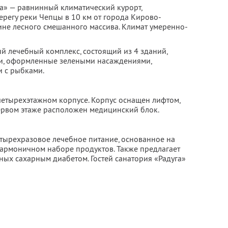
а» — равнинный климатический курорт,
егу реки Чепцы в 10 км от города Кирово-
бине лесного смешанного массива. Климат умеренно-
й лечебный комплекс, состоящий из 4 зданий,
и, оформленные зелеными насаждениями,
и с рыбками.
 четырехэтажном корпусе. Корпус оснащен лифтом,
первом этаже расположен медицинский блок.
етырехразовое лечебное питание, основанное на
гармоничном наборе продуктов. Также предлагает
ных сахарным диабетом. Гостей санатория «Радуга»