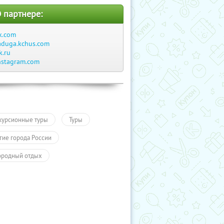
 партнере:
k.com
aduga.kchus.com
k.ru
nstagram.com
курсионные туры
Туры
гие города России
ородный отдых