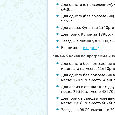
Для одного (с подселением). 
6400р.
Для одного (без подселения).
9335р.
Для двоих. Купон за 1540р. и
Для троих. Купон за 1890р. и
Заезд — в пятницу в 16.00, в
В стоимость
входит:
7 дней/6 ночей по программе «О
Для одного без подселения в
и доплата на месте: 11650р. 
Для одного без подселения в
месте: 17470р. вместо 36400р
Для двоих в стандартном дву
месте: 23310р. вместо 48570р
Для троих в стандартном дву
месте: 29165р. вместо 60760р
Заезд — в 08.00, выезд — в 20