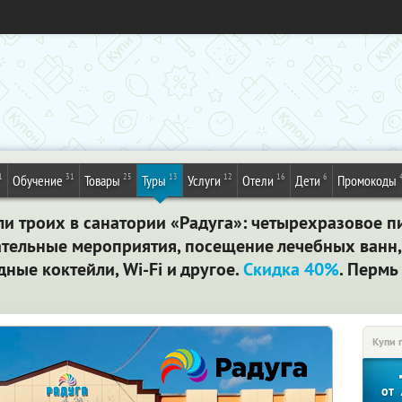
1
31
25
13
12
16
6
Обучение
Товары
Туры
Услуги
Отели
Дети
Промокоды
ли троих в санатории «Радуга»: четырехразовое пи
ательные мероприятия, посещение лечебных ванн,
ые коктейли, Wi-Fi и другое.
Скидка 40%
. Пермь
Купи 
от