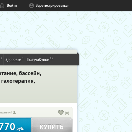
Войти
Зарегистрироваться
48
1
83
Здоровье
ПолучиКупон
тание, бассейн,
 галотерапия,
первым!
(0)
770
КУПИТЬ
руб.