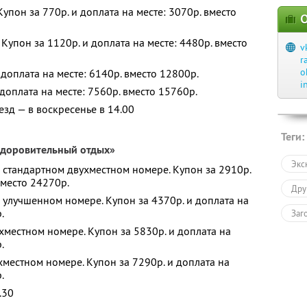
Купон за 770р. и доплата на месте: 3070р. вместо
О
 Купон за 1120р. и доплата на месте: 4480р. вместо
v
r
o
 доплата на месте: 6140р. вместо 12800р.
i
 доплата на месте: 7560р. вместо 15760р.
ыезд — в воскресенье в 14.00
Теги:
здоровительный отдых»
Экс
 стандартном двухместном номере. Купон за 2910р.
вместо 24270р.
Дру
 улучшенном номере. Купон за 4370р. и доплата на
.
Заг
хместном номере. Купон за 5830р. и доплата на
.
хместном номере. Купон за 7290р. и доплата на
.
.30