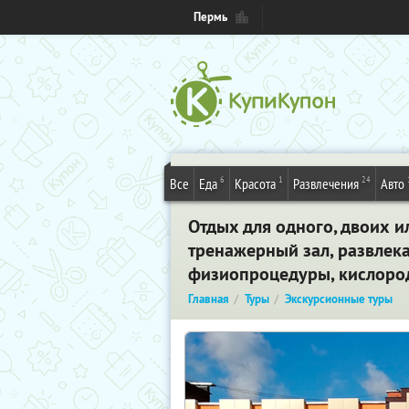
Пермь
6
1
24
Все
Еда
Красота
Развлечения
Авто
Отдых для одного, двоих и
тренажерный зал, развлек
физиопроцедуры, кислородн
Главная
Туры
Экскурсионные туры