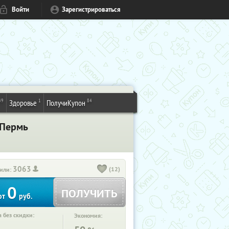
Войти
Зарегистрироваться
49
1
84
Здоровье
ПолучиКупон
 Пермь
3063
(12)
или:
0
ПОЛУЧИТЬ
от
руб.
 без скидки:
Экономия: