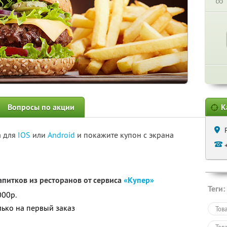
∞
Вопросы по акции
К
а для
IOS
или
Android
и покажите купон с экрана
апитков из ресторанов от сервиса
«Купер»
Теги:
000р.
лько на первый заказ
Тов