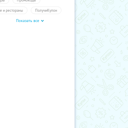
ары
Промокоды
е и рестораны
ПолучиКупон
Показать все