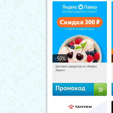
-50
%
Доставка продуктов из «Яндекс
19:58:03
Получили:
5
Лавки»
Россия
Промокод