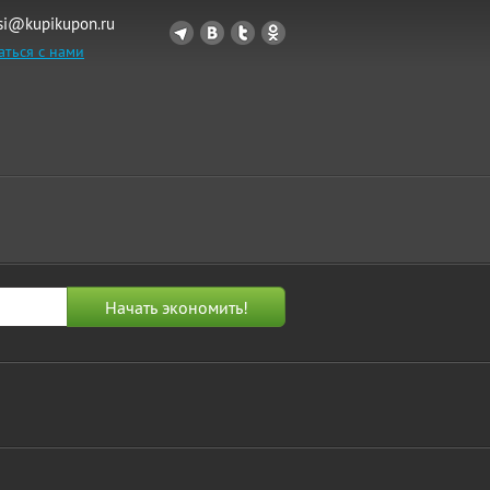
si@kupikupon.ru
аться с нами