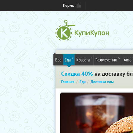
Пермь
6
1
24
Все
Еда
Красота
Развлечения
Авто
Скидка 40%
на доставку бл
Главная
Еда
Доставка еды