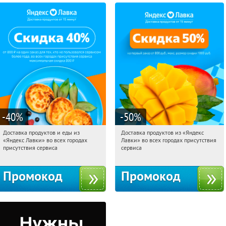
-40
%
-50
%
Доставка продуктов и еды из
Доставка продуктов из «Яндекс
19:58:03
Получили:
38
19:58:03
Получили:
165
«Яндекс Лавки» во всех городах
Лавки» во всех городах присутствия
Россия
Россия
присутствия сервиса
сервиса
Промокод
Промокод