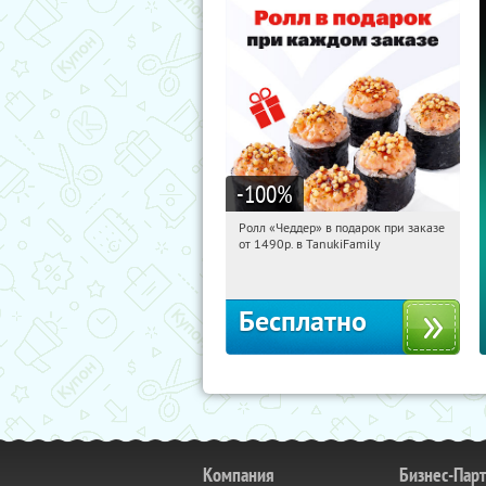
-100
%
Ролл «Чеддер» в подарок при заказе
19:58:03
Получили:
108
от 1490р. в TanukiFamily
Россия
Бесплатно
Компания
Бизнес-Пар