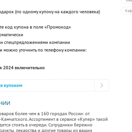
Тов
Каф
одарок (по одному купону на каждого человека)
Еда
ите код купона в поле «Промокод»
томатически
ими спецпредложениями компании
 можно уточнить по телефону компании:
ря 2024 включительно
ся купоном
НИИ
оваров более чем в 160 городах России: от
Камчатского. Ассортимент в сервисе «Купер» такой
идется стоять в очереди. Сотрудники бережно
дукты, лекарства и другие товары из ваших