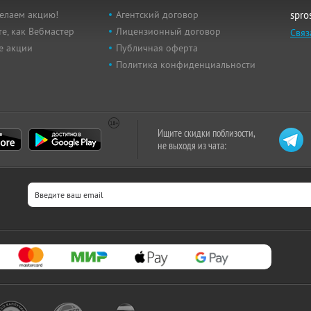
елаем акцию!
Агентский договор
spro
е, как Вебмастер
Лицензионный договор
Связ
е акции
Публичная оферта
Политика конфиденциальности
Ищите скидки поблизости,
не выходя из чата: