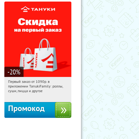
-20
%
Первый заказ от 1090р. в
19:58:03
Получили:
256
приложении TanukiFamily: роллы,
Россия
суши, пицца и другое
Промокод