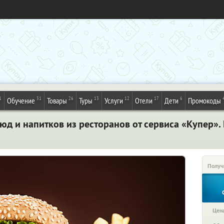
1
31
26
13
12
17
6
Обучение
Товары
Туры
Услуги
Отели
Дети
Промокоды
юд и напитков из ресторанов от сервиса «Купер».
Получ
Цена