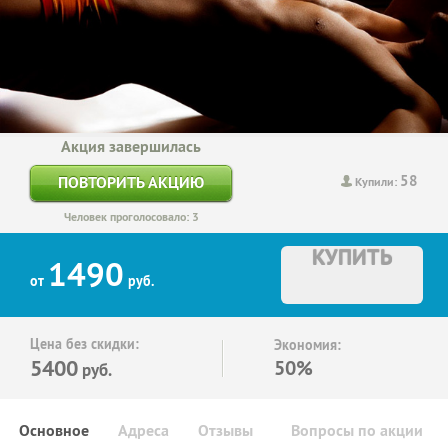
Акция завершилась
58
ПОВТОРИТЬ АКЦИЮ
Купили:
Человек проголосовало: 3
КУПИТЬ
1490
от
руб.
Цена без скидки:
Экономия:
5400
50%
руб.
Основное
Адреса
Отзывы
Вопросы по акции