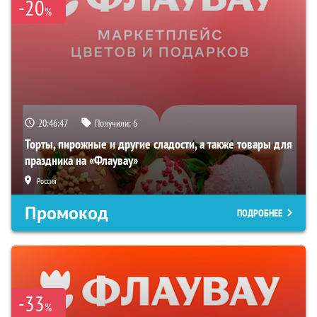
-20
%
20:46:46
Получили:
6
Торты, пирожные и другие сладости, а также товары для
праздника на «Флаувау»
Россия
Промокод
ПОДРОБНЕЕ
-33
%