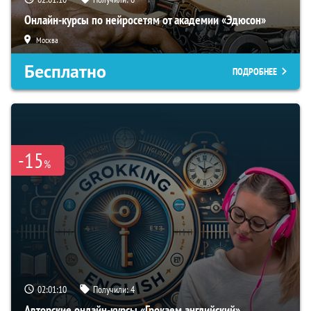
Онлайн-курсы по нейросетям от академии «Эдюсон»
Москва
Бесплатно
ПОДРОБНЕЕ
-15
%
02:01:09
Получили:
4
Авторские онлайн-курсы «Грокаем английский»