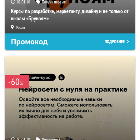
02:01:09
Получи первым!
Курсы по разработке, маркетингу, дизайну и не только от
школы «Бруноям»
Россия
Промокод
ПОДРОБНЕЕ
-60
%
02:01:09
Получили:
6