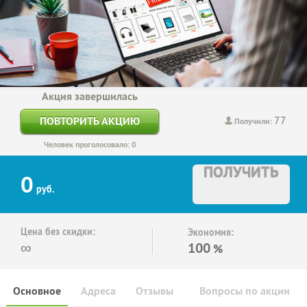
Акция завершилась
77
ПОВТОРИТЬ АКЦИЮ
Получили:
Человек проголосовало: 0
ПОЛУЧИТЬ
0
руб.
Цена без скидки:
Экономия:
∞
100
%
Основное
Адреса
Отзывы
Вопросы по акции