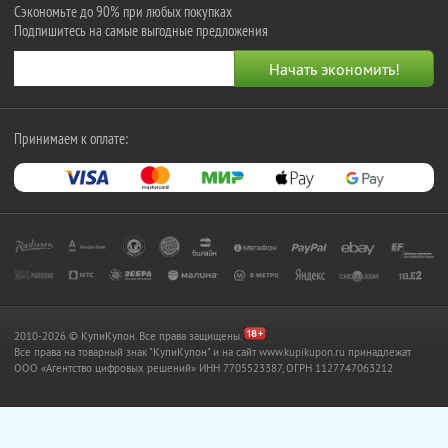
Сэкономьте до 90% при любых покупках
Подпишитесь на самые выгодные предложения
Принимаем к оплате:
2010-2026 © КупиКупон. Все права защищены.
Все права на товарный знак "КупиКупон" и на сайт www.kupikupon.ru принадлежат
OOO «Агентство цифровых решений» ИНН 7705523387, ОГРН 1127747063212