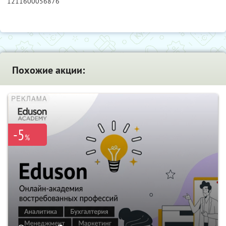
1211600056876
Похожие акции:
-5
%