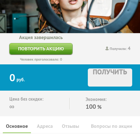
Акция завершилась
4
ПОВТОРИТЬ АКЦИЮ
Получили:
Человек проголосовало: 0
ПОЛУЧИТЬ
0
руб.
Цена без скидки:
Экономия:
∞
100
%
Основное
Адреса
Отзывы
Вопросы по акции