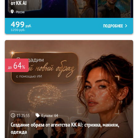
от KK AI
Россия
499
ПОДРОБНЕЕ
руб.
1290
руб.
64
%
до
15:25:54
Купили:
64
Создание образа от агентства KK AI: стрижка, макияж,
одежда