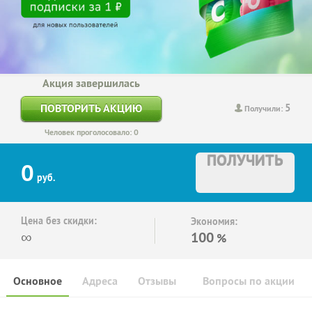
Акция завершилась
5
ПОВТОРИТЬ АКЦИЮ
Получили:
Человек проголосовало: 0
ПОЛУЧИТЬ
0
руб.
Цена без скидки:
Экономия:
∞
100
%
Основное
Адреса
Отзывы
Вопросы по акции