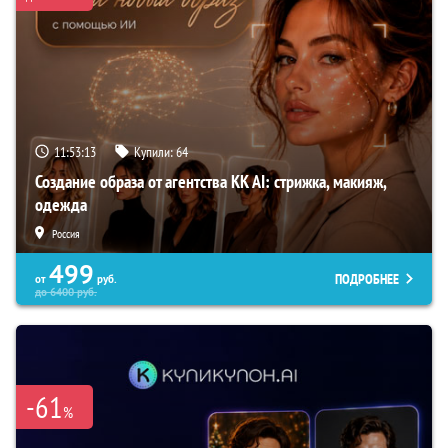
11:53:12
Купили:
64
Создание образа от агентства KK AI: стрижка, макияж,
одежда
Россия
499
ПОДРОБНЕЕ
от
руб.
до
6400
руб.
-61
%