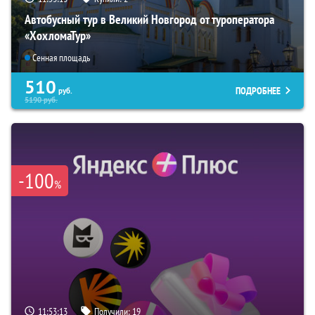
Автобусный тур в Великий Новгород от туроператора
«ХохломаТур»
Сенная площадь
510
ПОДРОБНЕЕ
руб.
5190
руб.
-100
%
11:53:12
Получили:
19