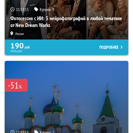
11:53:12
Купили:
9
Фотосессия с ИИ: 5 нейрофотографий в любой тематике
от New Dream Works
Россия
190
ПОДРОБНЕЕ
руб.
490
руб.
-51
%
11:53:12
Купили:
2