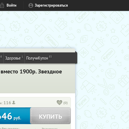
Войти
Зарегистрироваться
48
1
83
Здоровье
ПолучиКупон
 вместо 1900р. Звездное
116
(0)
и:
646
КУПИТЬ
руб.
 без скидки: