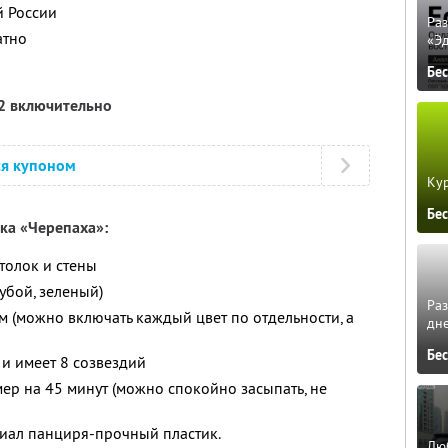
й России
Ра
атно
«Э
Бе
12 включительно
ся купоном
Кур
Бе
ка «Черепаха»:
толок и стены
лубой, зеленый)
Ра
 (можно включать каждый цвет по отдельности, а
дне
Бе
 и имеет 8 созвездий
мер на 45 минут (можно спокойно засыпать, не
иал панциря-прочный пластик.
Люб