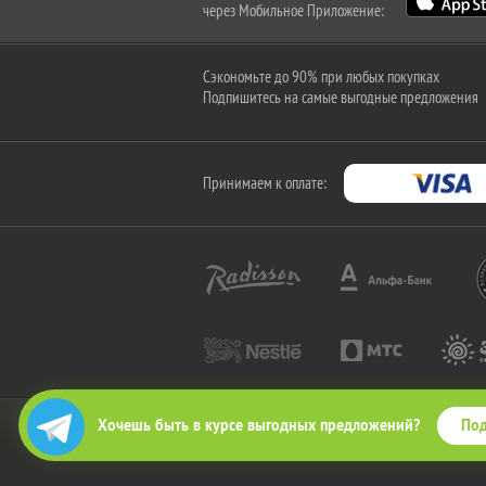
через Мобильное Приложение:
Сэкономьте до 90% при любых покупках
Подпишитесь на самые выгодные предложения
Принимаем к оплате:
Под
Хочешь быть в курсе выгодных предложений?
2010-2026 © КупиКупон. Все права защищены.
Все права на товарный знак "КупиКупон" и на сайт