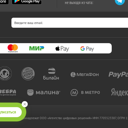
не выходя из чата:
писаться
 www.kupikupon.ru принадлежат OOO «Агентство цифровых решений» ИНН 7705523387, ОГРН