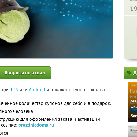
1
Вопросы по акции
Д
а для
IOS
или
Android
и покажите купон с экрана
Бе
ченное количество купонов для себя и в подарок.
шк
дного человека
Бе
нструкцию для оформления заказа и активации
 ссылке:
prazdnicdoma.ru
ются