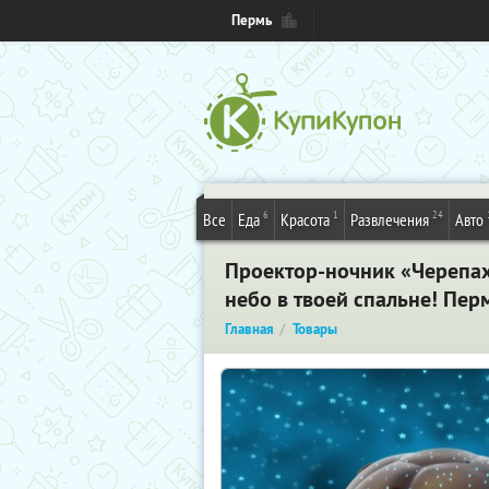
Пермь
6
1
24
Все
Еда
Красота
Развлечения
Авто
Проектор-ночник «Черепаха
небо в твоей спальне! Пер
Главная
Товары