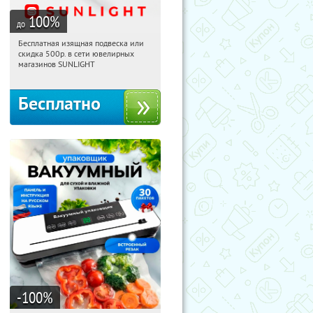
100
%
до
Бесплатная изящная подвеска или
01:41:40
Получили:
73
скидка 500р. в сети ювелирных
Россия
магазинов SUNLIGHT
Бесплатно
-100
%