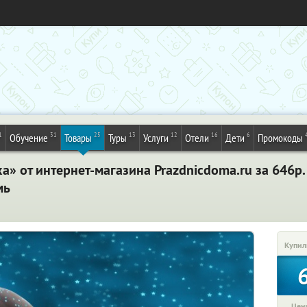
1
31
25
13
12
16
6
Обучение
Товары
Туры
Услуги
Отели
Дети
Промокоды
» от интернет-магазина Prazdnicdoma.ru за 646р.
мь
Купил
Цена