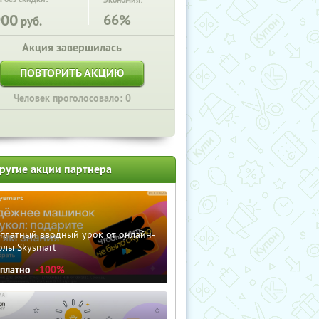
Экономия:
900
66%
руб.
Акция завершилась
ПОВТОРИТЬ АКЦИЮ
Человек проголосовало: 0
ругие акции партнера
сплатный вводный урок от онлайн-
олы Skysmart
сплатно
-100%