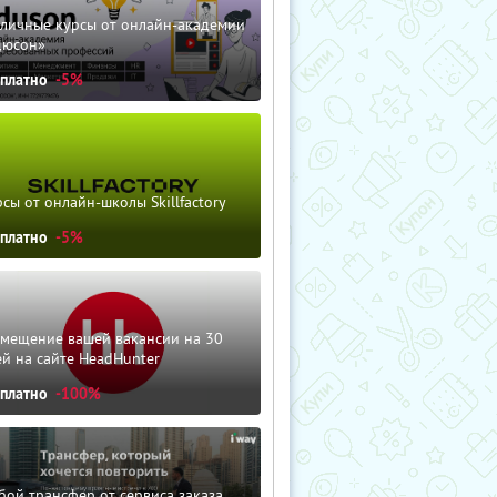
зличные курсы от онлайн-академии
дюсон»
сплатно
-5%
сы от онлайн-школы Skillfactory
сплатно
-5%
змещение вашей вакансии на 30
й на сайте HeadHunter
сплатно
-100%
ой трансфер от сервиса заказа