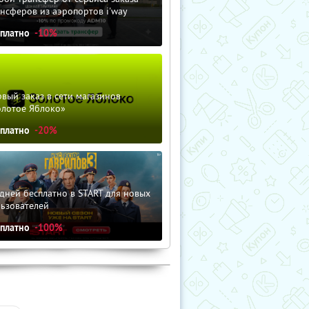
нсферов из аэропортов i'way
сплатно
-10%
вый заказ в сети магазинов
олотое Яблоко»
сплатно
-20%
дней бесплатно в START для новых
льзователей
сплатно
-100%