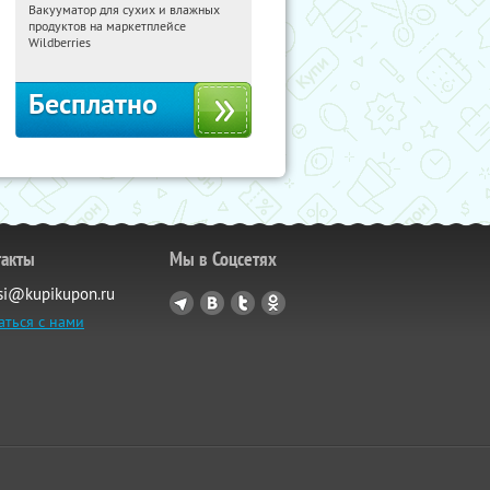
Вакууматор для сухих и влажных
01:41:40
Получили:
174
продуктов на маркетплейсе
Россия
Wildberries
Бесплатно
такты
Мы в Соцсетях
si@kupikupon.ru
аться с нами