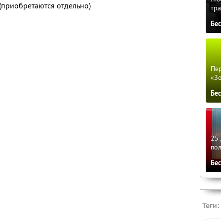
 (приобретаются отдельно)
тра
Бе
Пер
«З
Бе
25 
по
Бе
Теги: