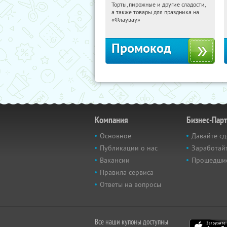
Торты, пирожные и другие сладости,
01:41:40
Получили:
6
а также товары для праздника на
Россия
«Флаувау»
Промокод
Компания
Бизнес-Пар
Основное
Давайте сд
Публикации о нас
Заработайт
Вакансии
Прошедши
Правила сервиса
Ответы на вопросы
Все наши купоны доступны