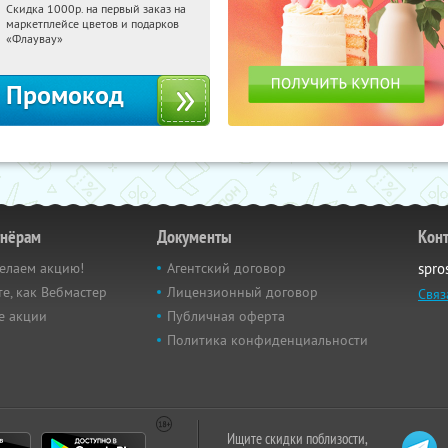
Скидка 1000р. на первый заказ на
01:41:40
Получили:
18
маркетплейсе цветов и подарков
Россия
«Флаувау»
Промокод
тнёрам
Документы
Кон
елаем акцию!
Агентский договор
spro
е, как Вебмастер
Лицензионный договор
Связ
е акции
Публичная оферта
Политика конфиденциальности
Ищите скидки поблизости,