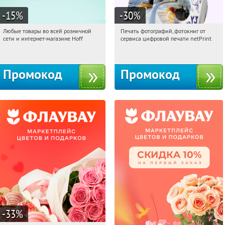
-15
%
-30
%
Любые товары во всей розничной
Печать фотографий, фотокниг от
01:41:40
Получили:
83
01:41:40
Получили:
4
сети и интернет-магазине Hoff
сервиса цифровой печати netPrint
Москва, 1-й Волоколамский проезд,
Россия
10с1
Промокод
Промокод
-33
%