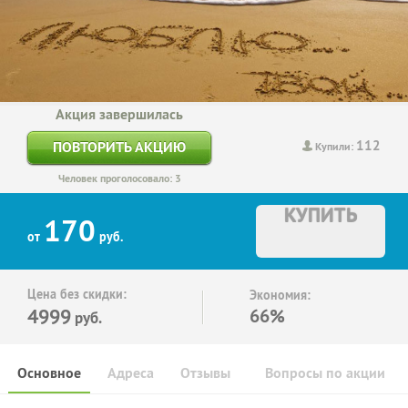
Акция завершилась
112
ПОВТОРИТЬ АКЦИЮ
Купили:
Человек проголосовало: 3
КУПИТЬ
170
от
руб.
Цена без скидки:
Экономия:
4999
66%
руб.
Основное
Адреса
Отзывы
Вопросы по акции