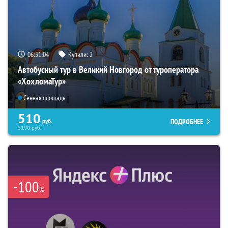
06:51:03
Купили:
2
Автобусный тур в Великий Новгород от туроператора
«ХохломаТур»
Сенная площадь
510
ПОДРОБНЕЕ
руб.
5190
руб.
-100
%