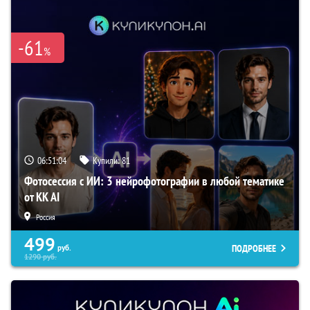
-61
%
06:51:03
Купили:
81
Фотосессия с ИИ: 3 нейрофотографии в любой тематике
от KK AI
Россия
499
ПОДРОБНЕЕ
руб.
1290
руб.