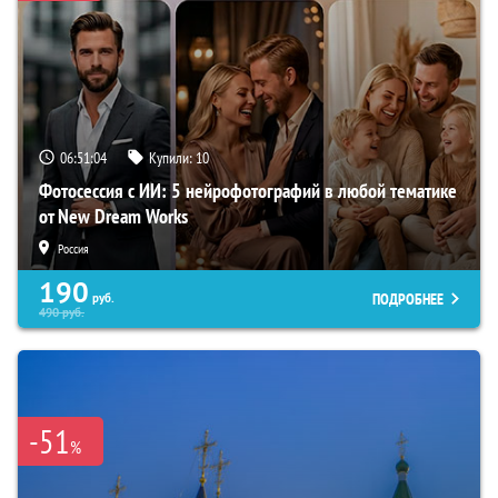
06:51:03
Купили:
10
Фотосессия с ИИ: 5 нейрофотографий в любой тематике
от New Dream Works
Россия
190
ПОДРОБНЕЕ
руб.
490
руб.
-51
%