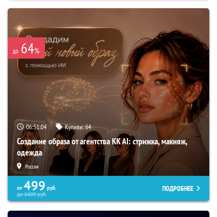
64
%
до
06:51:03
Купили:
64
Создание образа от агентства KK AI: стрижка, макияж,
одежда
Россия
499
ПОДРОБНЕЕ
от
руб.
до
6400
руб.