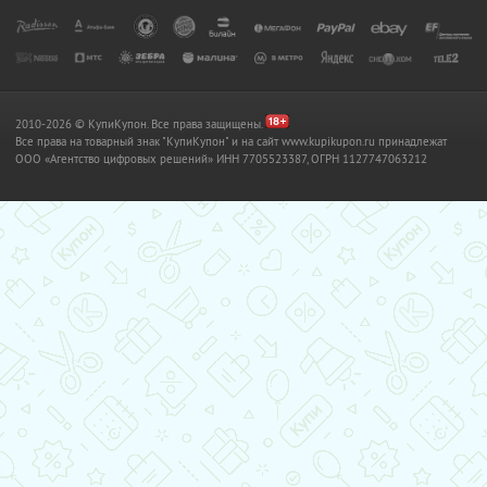
2010-2026 © КупиКупон. Все права защищены.
Все права на товарный знак "КупиКупон" и на сайт www.kupikupon.ru принадлежат
OOO «Агентство цифровых решений» ИНН 7705523387, ОГРН 1127747063212