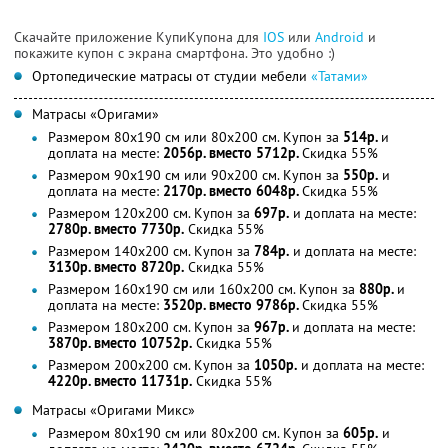
Скачайте приложение КупиКупона для
IOS
или
Android
и
покажите купон с экрана смартфона. Это удобно :)
Ортопедические матрасы от студии мебели
«Татами»
Матрасы «Оригами»
Размером 80х190 cм или 80х200 см. Купон за
514р.
и
доплата на месте:
2056р. вместо 5712р.
Скидка 55%
Размером 90х190 cм или 90х200 см. Купон за
550р.
и
доплата на месте:
2170р. вместо 6048р.
Скидка 55%
Размером 120х200 см. Купон за
697р.
и доплата на месте:
2780р. вместо 7730р.
Скидка 55%
Размером 140х200 см. Купон за
784р.
и доплата на месте:
3130р. вместо 8720р.
Скидка 55%
Размером 160х190 cм или 160х200 см. Купон за
880р.
и
доплата на месте:
3520р. вместо 9786р.
Скидка 55%
Размером 180х200 см. Купон за
967р.
и доплата на месте:
3870р. вместо 10752р.
Скидка 55%
Размером 200х200 см. Купон за
1050р.
и доплата на месте:
4220р. вместо 11731р.
Скидка 55%
Матрасы «Оригами Микс»
Размером 80х190 cм или 80х200 см. Купон за
605р.
и