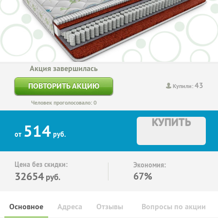
Акция завершилась
43
ПОВТОРИТЬ АКЦИЮ
Купили:
Человек проголосовало: 0
КУПИТЬ
514
от
руб.
Цена без скидки:
Экономия:
32654
67%
руб.
Основное
Адреса
Отзывы
Вопросы по акции