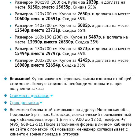
Размером 90х190 (200) см. Купон за
2030р.
и доплата на
месте:
8130р. вместо 15635р.
Скидка 35%
Размером 120х200 см. Купон за
2650р.
и доплата на месте:
10600р. вместо 20391р.
Скидка 35%
Размером 140х200 см. Купон за
3085р.
и доплата на месте:
12340р. вместо 23731р.
Скидка 35%
Размером 160х190 (200) см. Купон за
3487р.
и доплата на
месте:
13950р. вместо 26830р.
Скидка 35%
Размером 180х200 см. Купон за
3873р.
и доплата на месте:
15494р. вместо 29797р.
Скидка 35%
Размером 200х200 см. Купон за
4245р.
и доплата на месте:
16980р. вместо 32654р.
Скидка 35%
Внимание!
Купон является первоначальным взносом от общей
стоимости. Полную стоимость необходимо доплатить при
получении заказа
Стоимость доставки:
Срок доставки:
Возможен бесплатный самовывоз по адресу: Московская обл.,
Подольский р-н, пос. Лаговское, логистический промышленный
парк «Валищево», корп. 1 (пн-пт с 9.00 до 17.30, телефон: +7
(495) 668-12-51). После заполнения формы в личном кабинете
на сайте с пометкой «Самовывоз» менеджер согласовывает с
клиентом время приезда и отгрузки