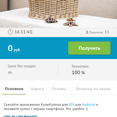
33
:
:
Получили:
0
руб.
Цена без скидки:
Экономия:
∞
100
%
Основное
Адреса
Отзывы
Вопросы по акции
Скачайте приложение КупиКупона для
IOS
или
Android
и
покажите купон с экрана смартфона. Это удобно :)