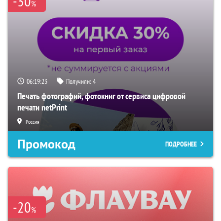
-30
%
06:19:22
Получили:
4
Печать фотографий, фотокниг от сервиса цифровой
печати netPrint
Россия
Промокод
ПОДРОБНЕЕ
-20
%