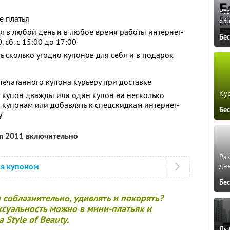
Ра
е платья
«Э
 в любой день и в любое время работы интернет-
Бе
0, сб. с 15:00 до 17:00
ь сколько угодно купонов для себя и в подарок
ечатанного купона курьеру при доставке
Кур
 купон дважды или один купон на несколько
о купонам или добавлять к спецскидкам интернет-
Бе
y
ря 2011 включительно
Ра
дне
ся купоном
Бе
 соблазнительно, удивлять и покорять?
суальность можно в мини-платьях и
 Style of Beauty.
Люб