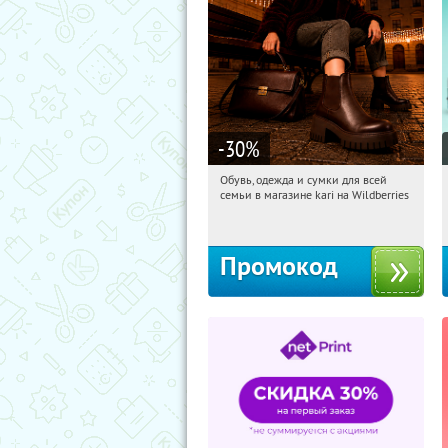
-30
%
Обувь, одежда и сумки для всей
15:58:30
Получили:
30
семьи в магазине kari на Wildberries
Россия
Промокод