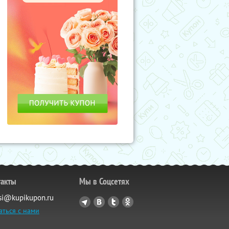
такты
Мы в Соцсетях
si@kupikupon.ru
аться с нами