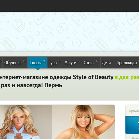
1
31
26
13
12
17
6
Обучение
Товары
Туры
Услуги
Отели
Дети
Промокоды
нтернет-магазине одежды Style of Beauty
в два ра
 раз и навсегда! Пермь
Купил
Цена