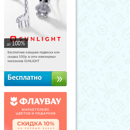
100
%
до
Бесплатная изящная подвеска или
15:58:30
Получили:
73
скидка 500р. в сети ювелирных
Россия
магазинов SUNLIGHT
Бесплатно