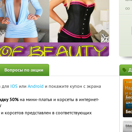
∞
Вопросы по акции
Д
а для
IOS
или
Android
и покажите купон с экрана
Бе
идку 50%
на мини-платья и корсеты в интернет-
шк
y
Бе
и корсетов представлен в соответствующих