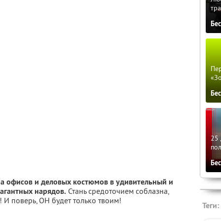
тра
Бе
Пер
«З
Бе
25 
по
Бе
а офисов и деловых костюмов в удивительный и
агантных нарядов.
Стань средоточием соблазна,
 И поверь, ОН будет только твоим!
Теги: