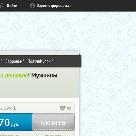
Войти
Зарегистрироваться
49
1
84
Здоровье
ПолучиКупон
за дешевле
! Мужчины
199
(0)
и:
70
КУПИТЬ
руб.
 без скидки: