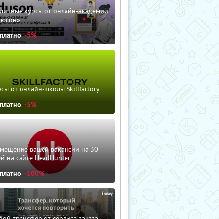
зличные курсы от онлайн-академии
дюсон»
сплатно
-5%
сы от онлайн-школы Skillfactory
сплатно
-5%
змещение вашей вакансии на 30
й на сайте HeadHunter
сплатно
-100%
ой трансфер от сервиса заказа