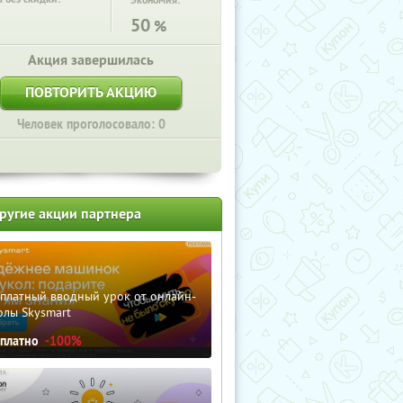
Экономия:
50
%
Акция завершилась
ПОВТОРИТЬ АКЦИЮ
Человек проголосовало: 0
ругие акции партнера
сплатный вводный урок от онлайн-
олы Skysmart
сплатно
-100%