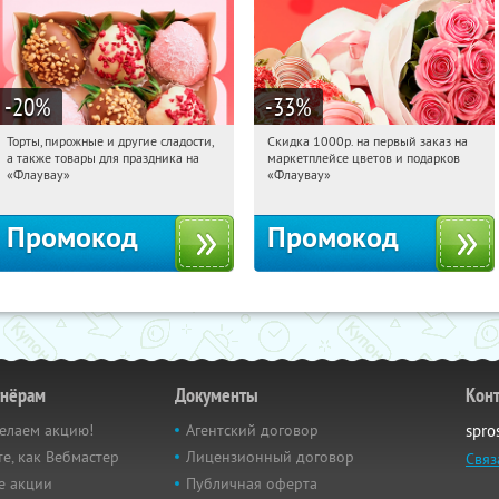
-20
%
-33
%
Торты, пирожные и другие сладости,
Скидка 1000р. на первый заказ на
15:58:30
Получили:
6
15:58:30
Получили:
18
а также товары для праздника на
маркетплейсе цветов и подарков
Россия
Россия
«Флаувау»
«Флаувау»
Промокод
Промокод
тнёрам
Документы
Кон
елаем акцию!
Агентский договор
spro
е, как Вебмастер
Лицензионный договор
Связ
е акции
Публичная оферта