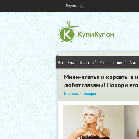
Пермь
6
1
24
Все
Еда
Красота
Развлечения
Авто
Мини-платья и корсеты в и
любят глазами! Покори его
Главная
Товары