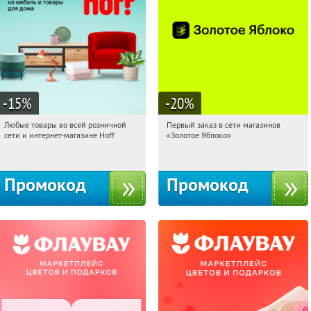
-15
%
-20
%
Любые товары во всей розничной
Первый заказ в сети магазинов
15:58:30
Получили:
83
15:58:30
Получи первым!
сети и интернет-магазине Hoff
«Золотое Яблоко»
Москва, 1-й Волоколамский проезд,
Россия
10с1
Промокод
Промокод