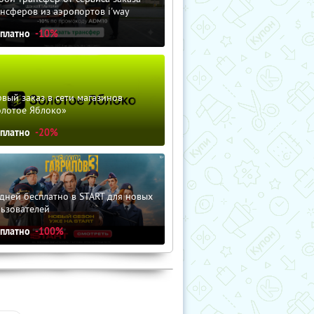
нсферов из аэропортов i'way
сплатно
-10%
вый заказ в сети магазинов
олотое Яблоко»
сплатно
-20%
дней бесплатно в START для новых
льзователей
сплатно
-100%