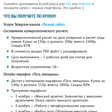
Скачайте приложение КупиКупона для
IOS
или
Android
и
покажите купон с экрана смартфона. Это удобно :)
ЧТО ВЫ ПОЛУЧИТЕ ПО КУПОНУ
Услуги Telegram-канала
«Познай себя!»
Составление нумерологического расчета
Нумерологический расчет по дате рождения и расчет кода
имени. Купон за 150р. и доплата: 200р. вместо 2400р.
Скидка 85%
В стоимость входит PDF-файл* с расшифровкой
Срок выполнения — 5 рабочих дней (не считая дня
получения)
Возрастное ограничение: 18+
Онлайн-марафон «Путь женщины»
Доступ к материалам марафона «Путь женщины». Купон за
140р. и доплата: 150р. вместо 2800р. Скидка 90%
Программа марафона:
3 ноября — «Женский архетип. Знакомство с женскими
архетипами. Поиск своего женского архетипа»
4 ноября — «Работа с метафорическими картами»
5 ноября — «Выбор пути. Обретение женской силы»