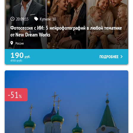
20:09:14
Купили:
10
Фотосессия с ИИ: 5 нейрофотографий в любой тематике
от New Dream Works
Россия
190
ПОДРОБНЕЕ
руб.
490
руб.
-51
%