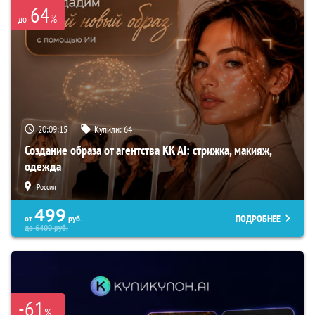
64
%
до
20:09:14
Купили:
64
Создание образа от агентства KK AI: стрижка, макияж,
одежда
Россия
499
ПОДРОБНЕЕ
от
руб.
до
6400
руб.
-61
%