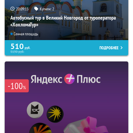
20:09:14
Купили:
2
Автобусный тур в Великий Новгород от туроператора
«ХохломаТур»
Сенная площадь
510
ПОДРОБНЕЕ
руб.
5190
руб.
-100
%