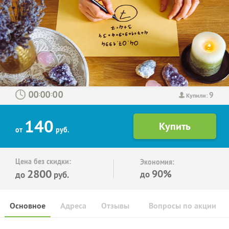
9
:
:
Купили:
140
от
руб.
Цена без скидки:
Экономия:
2800
90%
до
до
руб.
Основное
Адреса
Отзывы
Вопросы по акции