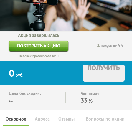
Акция завершилась
55
ПОВТОРИТЬ АКЦИЮ
Получили:
Человек проголосовало: 0
ПОЛУЧИТЬ
0
руб.
Цена без скидки:
Экономия:
∞
33
%
Основное
Адреса
Отзывы
Вопросы по акции