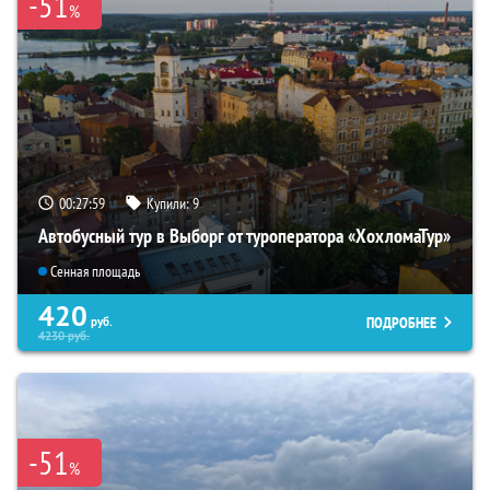
-51
%
00:27:58
Купили:
9
Автобусный тур в Выборг от туроператора «ХохломаТур»
Сенная площадь
420
ПОДРОБНЕЕ
руб.
4230
руб.
-51
%