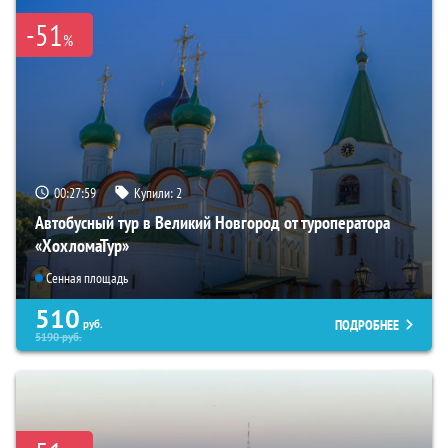
-51
%
00:27:58
Купили:
2
Автобусный тур в Великий Новгород от туроператора
«ХохломаТур»
Сенная площадь
510
ПОДРОБНЕЕ
руб.
5190
руб.