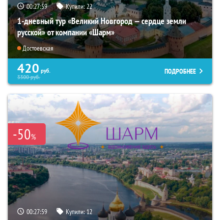
00:27:58
Купили:
22
1-дневный тур «Великий Новгород — сердце земли
русской» от компании «Шарм»
Достоевская
420
ПОДРОБНЕЕ
руб.
3300
руб.
-50
%
00:27:58
Купили:
12