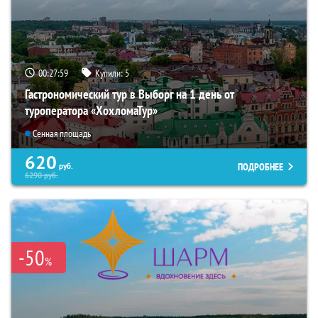
00:27:58
Купили:
5
Гастрономический тур в Выборг на 1 день от
туроператора «ХохломаТур»
Сенная площадь
620
ПОДРОБНЕЕ
руб.
6290
руб.
-50
%