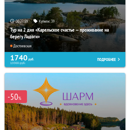
00:27:58
Купили:
39
Тур на 2 дня «Карельское счастье — проживание на
берегу Ладоги»
Достоевская
1740
ПОДРОБНЕЕ
руб.
13900
руб.
-50
%