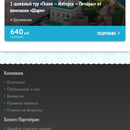
1-дневный тур «Псков — Изборск — Печоры» от
компании «Шарм»
Достоевская
640
ПОДРОБНЕЕ
руб.
5100
руб.
Компания
Основное
Публикации о нас
Вакансии
Правила сервиса
Ответы на вопросы
Бизнес-Партнёрам
Давайте сделаем акцию!