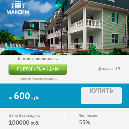
Акция завершилась
15
ПОВТОРИТЬ АКЦИЮ
Купили:
Человек проголосовало: 0
КУПИТЬ
600
от
руб.
Цена без скидки:
Экономия:
100000
55%
руб.