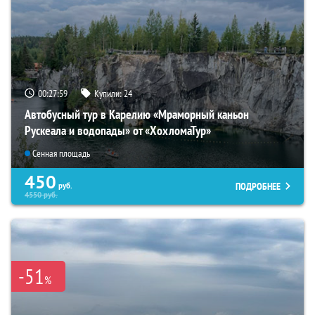
00:27:58
Купили:
24
Автобусный тур в Карелию «Мраморный каньон
Рускеала и водопады» от «ХохломаТур»
Сенная площадь
450
ПОДРОБНЕЕ
руб.
4550
руб.
-51
%