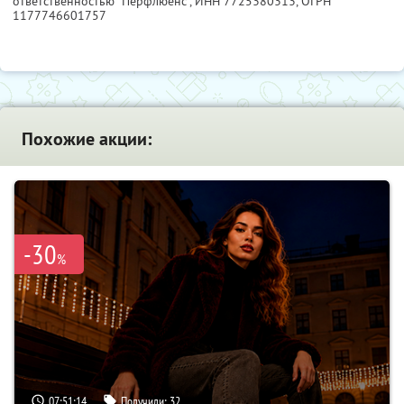
ответственностью "Перфлюенс",
ИНН 7725380313
, ОГРН
1177746601757
Похожие акции:
-30
%
07:51:13
Получили:
32