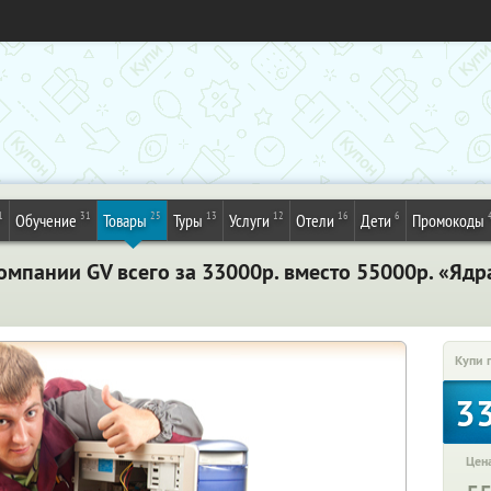
1
31
25
13
12
16
6
Обучение
Товары
Туры
Услуги
Отели
Дети
Промокоды
мпании GV всего за 33000р. вместо 55000р. «Ядр
Купи 
3
Цена