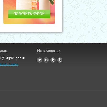
такты
Мы в Соцсетях
si@kupikupon.ru
аться с нами