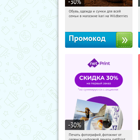
-30
%
Обувь, одежда и сумки для всей
06:01:06
Получили:
30
семьи в магазине kari на Wildberries
Россия
Промокод
-30
%
Печать фотографий, фотокниг от
06:01:06
Получили:
4
сервиса цифровой печати netPrint