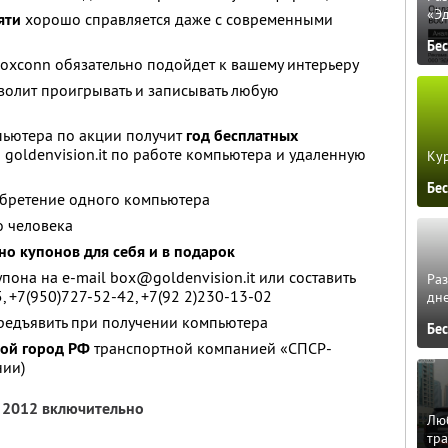
«Э
яти
хорошо справляется даже с современными
Бе
oxconn обязательно подойдет к вашему интерьеру
олит проигрывать и записывать любую
ьютера по акции получит
год бесплатных
goldenvision.it по работе компьютера и удаленную
Кур
Бе
обретение одного компьютера
о человека
но купонов для себя и в подарок
она на e-mail box@goldenvision.it или составить
Ра
5, +7(950)727-52-42, +7(92 2)230-13-02
дне
предъявить при получении компьютера
Бе
бой город РФ
транспортной компанией «СПСР-
нии)
я 2012 включительно
Люб
тра