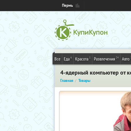
Пермь
6
1
24
Все
Еда
Красота
Развлечения
Авто
4-ядерный компьютер от ко
Главная
Товары