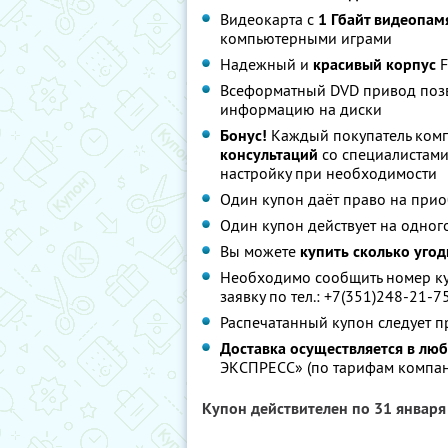
Видеокарта с
1 Гбайт видеопам
компьютерными играми
Надежный и
красивый корпус
F
Всеформатный DVD привод позв
информацию на диски
Бонус!
Каждый покупатель комп
консультаций
со специалистами 
настройку при необходимости
Один купон даёт право на при
Один купон действует на одног
Вы можете
купить сколько угод
Необходимо сообщить номер куп
заявку по тел.: +7(351)248-21-7
Распечатанный купон следует 
Доставка осуществляется в лю
ЭКСПРЕСС» (по тарифам компа
Купон действителен по 31 январ