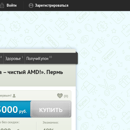
Войти
Зарегистрироваться
48
1
83
Здоровье
ПолучиКупон
а – чистый AMD!». Пермь
первым!
(0)
3000
КУПИТЬ
руб.
 без скидки:
Экономия: