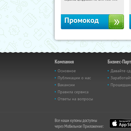
Россия
Промокод
Компания
Бизнес-Пар
Основное
Давайте сд
Публикации о нас
Заработайт
Вакансии
Прошедши
Правила сервиса
Ответы на вопросы
Все наши купоны доступны
через Мобильное Приложение: