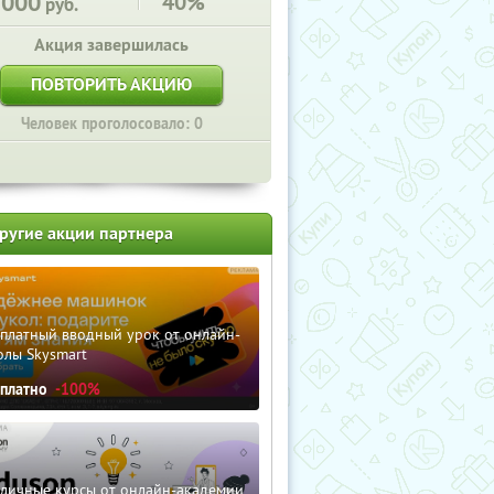
5000
40%
руб.
Акция завершилась
ПОВТОРИТЬ АКЦИЮ
Человек проголосовало: 0
ругие акции партнера
сплатный вводный урок от онлайн-
олы Skysmart
сплатно
-100%
зличные курсы от онлайн-академии