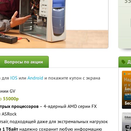
5
Вопросы по акции
Д
а для
IOS
или
Android
и покажите купон с экрана
Бе
ании GV
шк
то
55000р
Бе
стрых процессоров
– 4-ядерный AMD серии FX
и ASRock
rsair, подходящей даже для экстремальных нагрузок
 1 Тбайт
надежно сохранит любую информацию
Ра