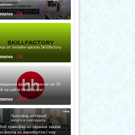
дюсон»
сплатно
-5%
сы от онлайн-школы Skillfactory
сплатно
-5%
змещение вашей вакансии на 30
й на сайте HeadHunter
сплатно
-100%
ой трансфер от сервиса заказа
нсферов из аэропортов i'way