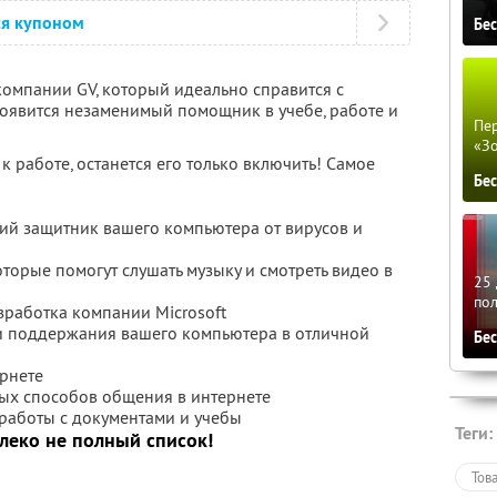
ся купоном
Бе
омпании GV, который идеально справится с
оявится незаменимый помощник в учебе, работе и
Пер
«З
к работе, останется его только включить! Самое
Бе
ший защитник вашего компьютера от вирусов и
оторые помогут слушать музыку и смотреть видео в
25 
по
зработка компании Microsoft
 и поддержания вашего компьютера в отличной
Бе
ернете
ных способов общения в интернете
работы с документами и учебы
Теги:
алеко не полный список!
Тов