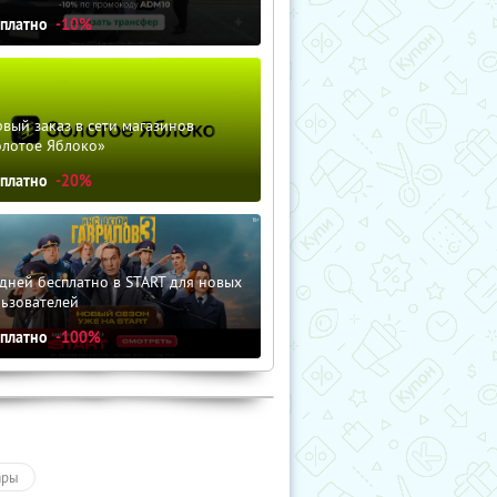
сплатно
-10%
вый заказ в сети магазинов
олотое Яблоко»
сплатно
-20%
дней бесплатно в START для новых
льзователей
сплатно
-100%
ары