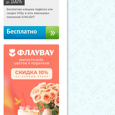
100
%
до
Бесплатная изящная подвеска или
06:01:06
Получили:
73
скидка 500р. в сети ювелирных
Россия
магазинов SUNLIGHT
Бесплатно