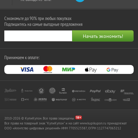
Сэкономьте до 90% при любых покупках
Подпишитесь на самые выгодные предложения
Принимаем к оплате:
2010-2026 © КупиКупон. Все права защищены.
Все права на товарный знак "КупиКупон" и на сайт www.kupikupon.ru принадлежат
OOO «Агентство цифровых решений» ИНН 7705523387, ОГРН 1127747063212