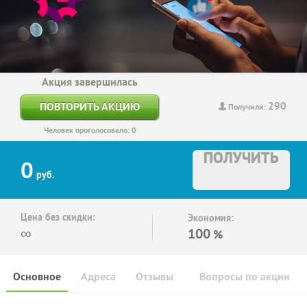
Акция завершилась
290
ПОВТОРИТЬ АКЦИЮ
Получили:
Человек проголосовало: 0
ПОЛУЧИТЬ
0
руб.
Цена без скидки:
Экономия:
∞
100
%
Основное
Адреса
Отзывы
Вопросы по акции