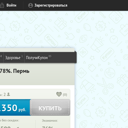
Войти
Зарегистрироваться
48
1
83
Здоровье
ПолучиКупон
 78%. Пермь
2
(0)
и:
1350
КУПИТЬ
руб.
 без скидки:
Экономия: