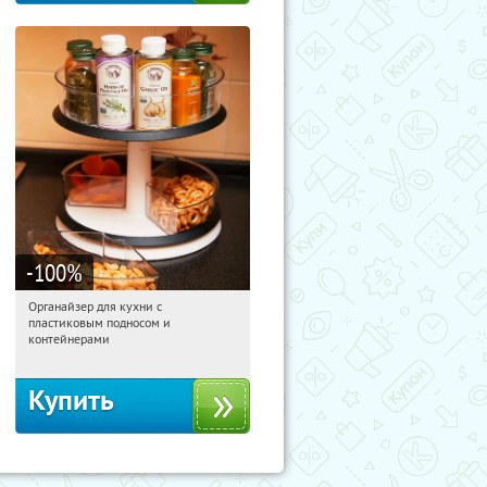
-100
%
Органайзер для кухни с
08:35:39
Получили:
312
пластиковым подносом и
Россия
контейнерами
Купить