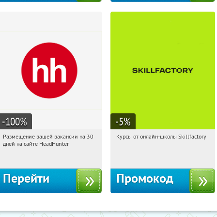
-100
%
-5
%
Размещение вашей вакансии на 30
Курсы от онлайн-школы Skillfactory
08:35:39
Получили:
2
08:35:39
Получи первым!
дней на сайте HeadHunter
Россия
Россия
Перейти
Промокод