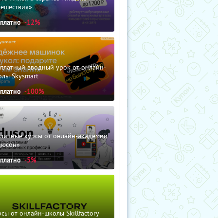
тешествия»
сплатно
-12%
сплатный вводный урок от онлайн-
олы Skysmart
сплатно
-100%
зличные курсы от онлайн-академии
дюсон»
сплатно
-5%
сы от онлайн-школы Skillfactory