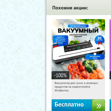
Похожие акции:
-100
%
Вакууматор для сухих и влажных
08:35:39
Получили:
191
продуктов на маркетплейсе
Россия
Wildberries
Бесплатно