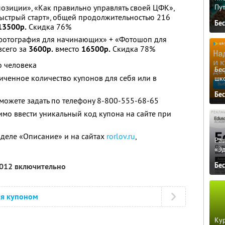
озиции», «Как правильно управлять своей ЦФК»,
Пу
ыстрый старт», общей продолжительностью 216
Бе
13500р.
Скидка 76%
 фотография для начинающих» + «Фотошоп для
всего за
3600р.
вместо
16500р.
Скидка 78%
о человека
Бе
ченное количество купонов для себя или в
шк
Бе
можете задать по телефону 8-800-555-68-65
мо ввести уникальный код купона на сайте при
деле «Описание» и на сайтах
rorlov.ru
,
Ра
«Э
Бе
2012 включительно
ся купоном
Кур