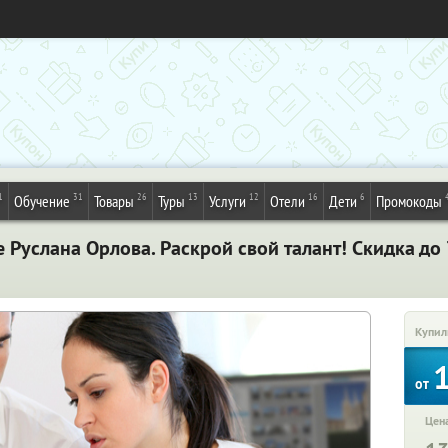
1
31
26
13
12
16
6
Обучение
Товары
Туры
Услуги
Отели
Дети
Промокоды
Руслана Орлова. Раскрой свой талант! Скидка до
Купил
от
Цена