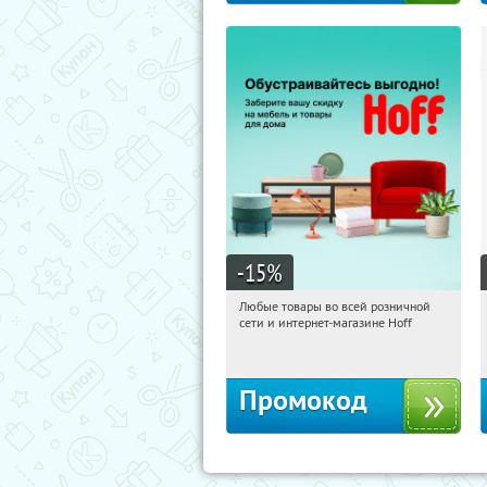
-15
%
Любые товары во всей розничной
08:35:39
Получили:
83
сети и интернет-магазине Hoff
Москва, 1-й Волоколамский проезд,
10с1
Промокод