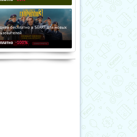
дней бесплатно в START для новых
льзователей
сплатно
-100%