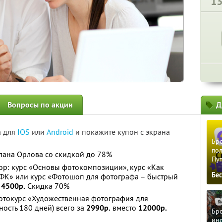
1
Вопросы по акции
Д
а для
IOS
или
Android
и покажите купон с экрана
Бро
пол
лана Орлова со скидкой до 78%
Пу
ор: курс «Основы фотокомпозиции», курс «Как
Бе
ЦФК» или курс «Фотошоп для фотографа – быстрый
о
4500р.
Скидка 70%
токурс «Художественная фотография для
ость 180 дней) всего за
2990р.
вместо
12000р.
Бро
ино