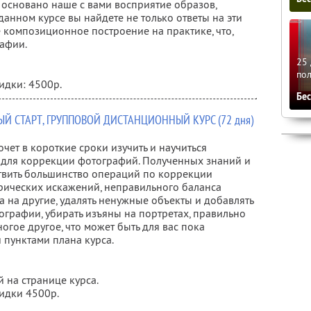
 основано наше с вами восприятие образов,
анном курсе вы найдете не только ответы на эти
 композиционное построение на практике, что,
афии.
25 
по
идки: 4500р.
Бе
Й СТАРТ, ГРУППОВОЙ ДИСТАНЦИОННЫЙ КУРС (72 дня)
очет в короткие сроки изучить и научиться
 для коррекции фотографий. Полученных знаний и
ствить большинство операций по коррекции
рических искажений, неправильного баланса
та на другие, удалять ненужные объекты и добавлять
ографии, убирать изъяны на портретах, правильно
огое другое, что может быть для вас пока
 пунктами плана курса.
й на странице курса.
кидки 4500р.