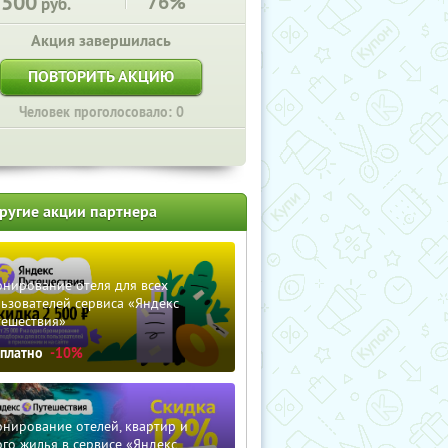
3500
76%
руб.
Акция завершилась
ПОВТОРИТЬ АКЦИЮ
Человек проголосовало: 0
ругие акции партнера
нирование отеля для всех
ьзователей сервиса «Яндекс
тешествия»
сплатно
-10%
нирование отелей, квартир и
го жилья в сервисе «Яндекс