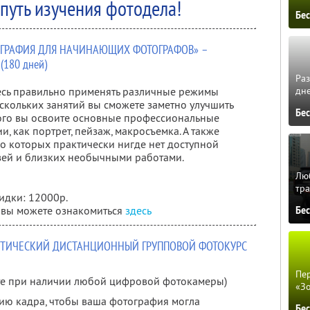
путь изучения фотодела!
Бе
ОГРАФИЯ ДЛЯ НАЧИНАЮЩИХ ФОТОГРАФОВ» –
180 дней)
Ра
итесь правильно применять различные режимы
дне
скольких занятий вы сможете заметно улучшить
Бе
того вы освоите основные профессиональные
, как портрет, пейзаж, макросъемка. А также
о которых практически нигде нет доступной
зей и близких необычными работами.
Люб
тра
идки: 12000р.
 вы можете ознакомиться
здесь
Бе
ТИЧЕСКИЙ ДИСТАНЦИОННЫЙ ГРУППОВОЙ ФОТОКУРС
Пер
ете при наличии любой цифровой фотокамеры)
«З
ию кадра, чтобы ваша фотография могла
Бе