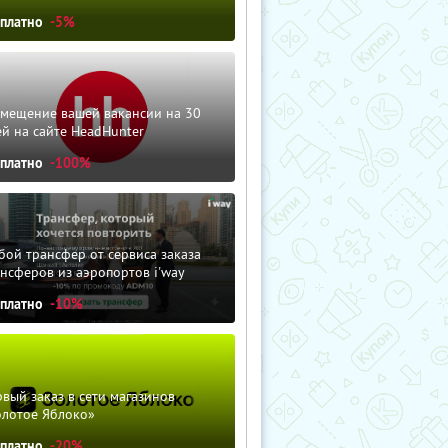
сплатно
-5%
змещение вашей вакансии на 30
й на сайте HeadHunter
сплатно
-100%
ой трансфер от сервиса заказа
нсферов из аэропортов i'way
сплатно
-10%
вый заказ в сети магазинов
олотое Яблоко»
сплатно
-20%