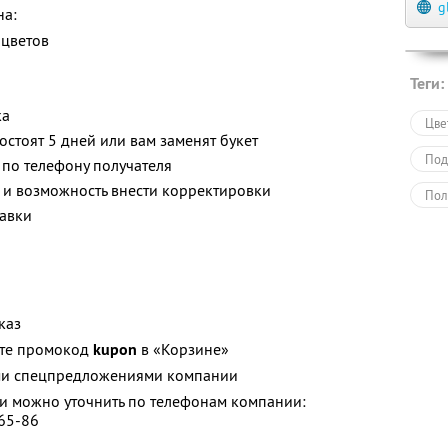
g
на:
 цветов
Теги:
ка
Цве
остоят 5 дней или вам заменят букет
Под
 по телефону получателя
 и возможность внести корректировки
Пол
авки
каз
ите промокод
kupon
в «Корзине»
ими спецпредложениями компании
 можно уточнить по телефонам компании:
-65-86