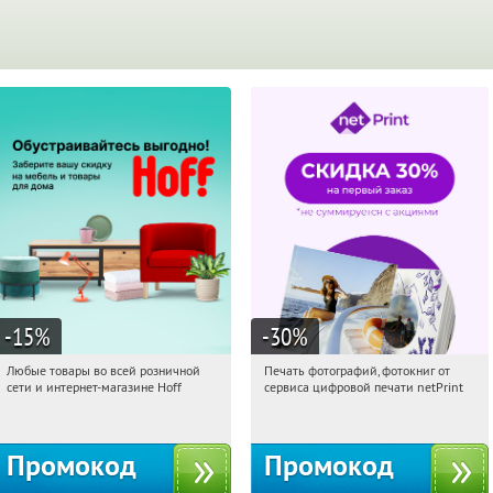
-15
%
-30
%
Любые товары во всей розничной
Печать фотографий, фотокниг от
01:39:54
Получили:
83
01:39:54
Получили:
4
сети и интернет-магазине Hoff
сервиса цифровой печати netPrint
Москва, 1-й Волоколамский проезд,
Россия
10с1
Промокод
Промокод