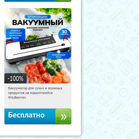
-100
%
Вакууматор для сухих и влажных
01:39:54
Получили:
174
продуктов на маркетплейсе
Россия
Wildberries
Бесплатно