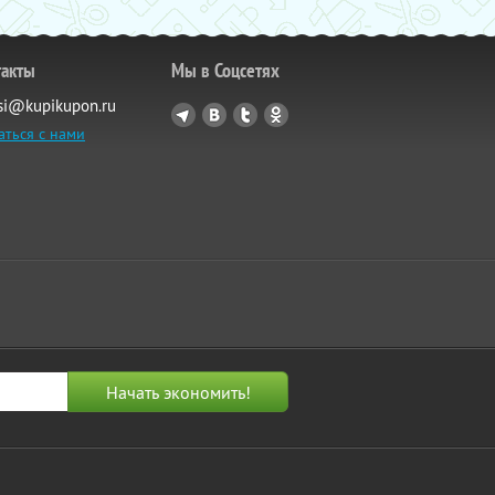
такты
Мы в Соцсетях
si@kupikupon.ru
аться с нами