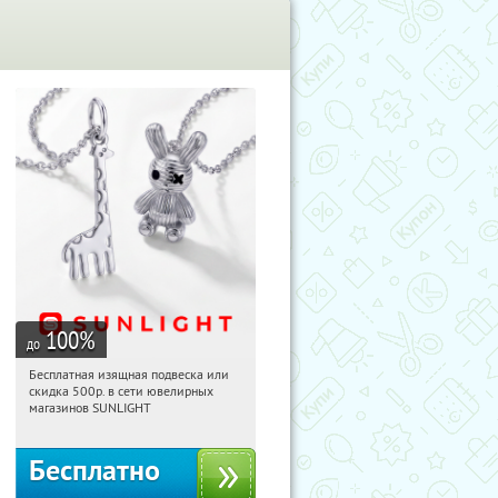
100
%
до
Бесплатная изящная подвеска или
01:39:54
Получили:
73
скидка 500р. в сети ювелирных
Россия
магазинов SUNLIGHT
Бесплатно