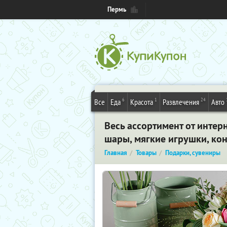
Пермь
6
1
24
Все
Еда
Красота
Развлечения
Авто
Весь ассортимент от интер
шары, мягкие игрушки, ко
Главная
Товары
Подарки, сувениры