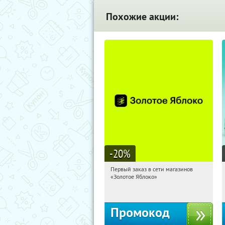
Похожие акции:
-20
%
Первый заказ в сети магазинов
01:39:54
Получи первым!
«Золотое Яблоко»
Россия
Промокод