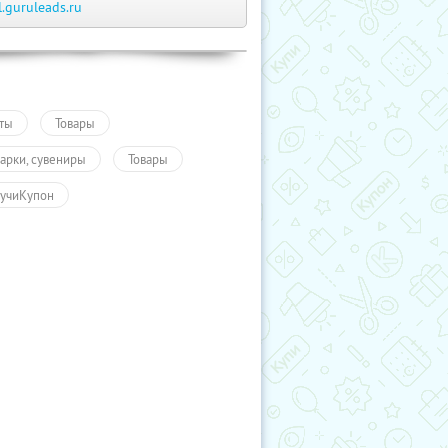
l.guruleads.ru
ты
Товары
арки, сувениры
Товары
учиКупон