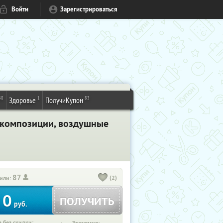
Войти
Зарегистрироваться
48
1
83
Здоровье
ПолучиКупон
е композиции, воздушные
87
(2)
или:
0
ПОЛУЧИТЬ
руб.
 без скидки: