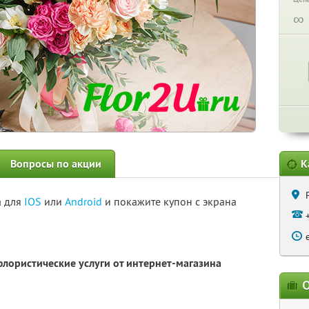
∞
Вопросы по акции
К
а для
IOS
или
Android
и покажите купон с экрана
флористические услуги от интернет-магазина
О