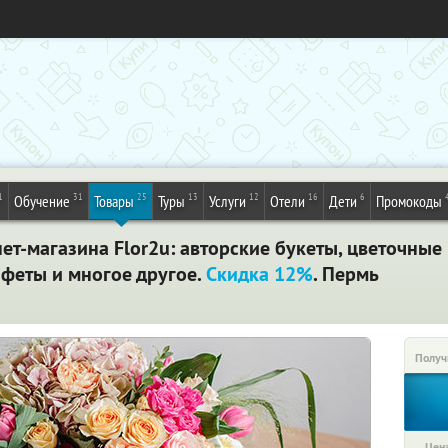
1
31
25
13
12
16
6
Обучение
Товары
Туры
Услуги
Отели
Дети
Промокоды
нет-магазина Flor2u: авторские букеты, цветочны
нфеты и многое другое.
Скидка 12%
. Пермь
Получ
Цена