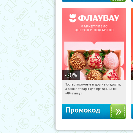
-20
%
Торты, пирожные и другие сладости,
01:39:54
Получили:
6
а также товары для праздника на
Россия
«Флаувау»
Промокод