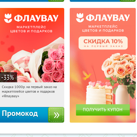
-33
%
Скидка 1000р. на первый заказ на
01:39:54
Получили:
18
маркетплейсе цветов и подарков
Россия
«Флаувау»
Промокод