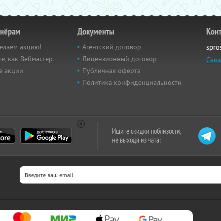
тнёрам
Документы
Кон
елаем акцию!
Агентский договор
spro
е, как Вебмастер
Лицензионный договор
Связ
е акции
Публичная оферта
Политика конфиденциальности
Ищите скидки поблизости,
не выходя из чата: