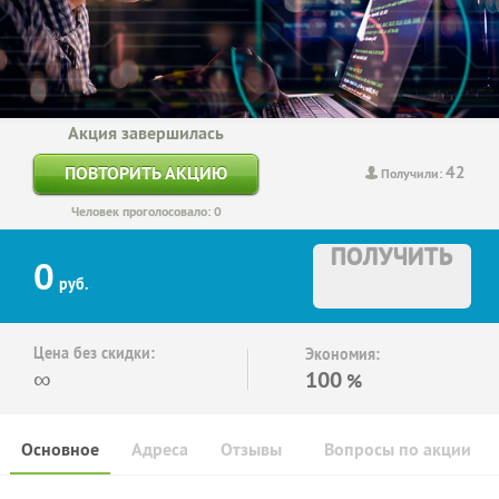
Акция завершилась
42
ПОВТОРИТЬ АКЦИЮ
Получили:
Человек проголосовало: 0
ПОЛУЧИТЬ
0
руб.
Цена без скидки:
Экономия:
∞
100
%
Основное
Адреса
Отзывы
Вопросы по акции