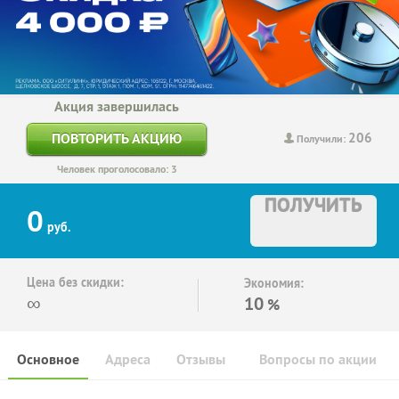
Акция завершилась
206
ПОВТОРИТЬ АКЦИЮ
Получили:
Человек проголосовало: 3
ПОЛУЧИТЬ
0
руб.
Цена без скидки:
Экономия:
∞
10
%
Основное
Адреса
Отзывы
Вопросы по акции