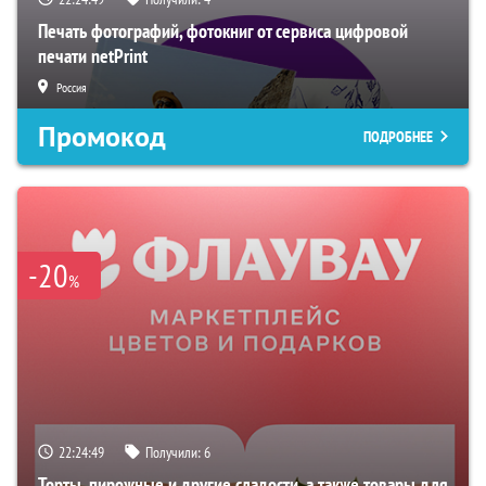
Печать фотографий, фотокниг от сервиса цифровой
печати netPrint
Россия
Промокод
ПОДРОБНЕЕ
-20
%
22:24:48
Получили:
6
Торты, пирожные и другие сладости, а также товары для