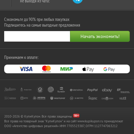
не выходя из чата:
Сэкономьте до 90% при любых покупках
Подпишитесь на самые выгодные предложения
Принимаем к оплате:
2010-2026 © КупиКупон. Все права защищены.
Все права на товарный знак "КупиКупон" и на сайт www.kupikupon.ru принадлежат
OOO «Агентство цифровых решений» ИНН 7705523387, ОГРН 1127747063212