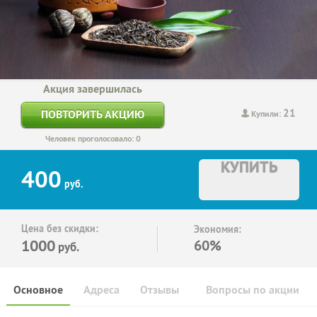
Акция завершилась
21
ПОВТОРИТЬ АКЦИЮ
Купили:
Человек проголосовало: 0
КУПИТЬ
400
руб.
Цена без скидки:
Экономия:
1000
60%
руб.
Основное
Адреса
Отзывы
Вопросы по акции