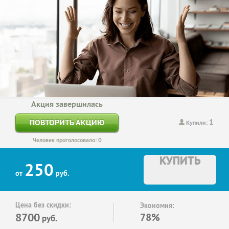
Акция завершилась
1
ПОВТОРИТЬ АКЦИЮ
Купили:
Человек проголосовало: 0
КУПИТЬ
250
от
руб.
Цена без скидки:
Экономия:
8700
78%
руб.