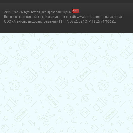
2010-2026 © КупиКупон. Все права защищены.
Все права на товарный знак "КупиКупон" и на сайт www.kupikupon.ru принадлежат
OOO «Агентство цифровых решений» ИНН 7705523387, ОГРН 1127747063212