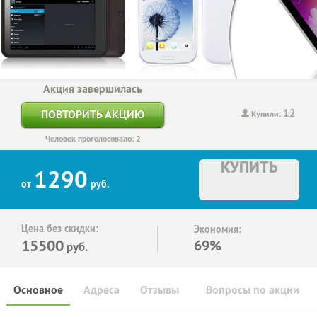
Акция завершилась
12
ПОВТОРИТЬ АКЦИЮ
Купили:
Человек проголосовало: 2
КУПИТЬ
1290
от
руб.
Цена без скидки:
Экономия:
15500
69%
руб.
Основное
Адреса
Отзывы
Вопросы по акции