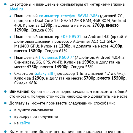
Смартфоны и планшетные компьютеры от интернет-магазина
Afeel.ru
Планшетный
компьютер-телефон 86VM (A86)
(дисплей 7.0,
процессор Dual Core 1.0 GHz 512MB RAM, 4GB ROM, Android
4.0). Купон за
1290р.
и доплата на месте:
2700р. вместо
12900р.
Скидка 69%
Планшетный компьютер
EKE KB901
на Android 4.0 (яркий 9-
дюймовый дисплей, процессор Allwinner A13 1.2 GHz+
Mali400 GPU). Купон за
1290р.
и доплата на месте:
4100р.
вместо 13800р.
Скидка 61%
Планшетный
ПК Jiemiss K600 7"
(7 дюймов, Android 4.0.4, 2
Сим-карты, 3G, GPS, WI-FI). Купон за
1990р.
и доплата на
месте:
4750р. вместо 14900р.
Скидка 55%
Смартфон
Galaxy SIII
(процессор 1 Гц и дисплей 4.7 дюйма).
Купон за
1290р.
и доплата на месте:
3700р. вместо 15500р.
Скидка 68%
Внимание!
Купон является первоначальным взносом от общей
стоимости. Полную стоимость необходимо доплатить на месте
Доплату вы можете произвести следующими способами:
в пункте самовывоза
курьеру при получении
на
сайте
Вы можете приобрести неограниченное количество купонов