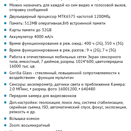
Можно назначать для каждой из сим видео и голосовой вызов,
отправку сообщений
Двухъядерный процессор MTK6575 частотой 1200MГц
Память: 512MB оперативная,8гб встроенной памяти
Карты памяти до 32GB
Аккумулятор 4000 мА/ч
Время функционирования в реж. ожид.: 400 ч (2G), 350 ч (3G)
Время функционирования в реж. разгов.: 9 ч (2G), 7 ч (3G)
Работа в отечественных мобильных сетях Экран сенсорного
типа, емкостный, 7 дюймов, разреш. 1024*600, цветопередача
16000 тыс. цв.
Gorilla Glass - стеклянный, повышенной сопротивляемости к
воздействиям - функция мультитач
Сенсоры: акселерометр, датчики света и приближения Камера:
2.0 MПикс, • разреш. фото 1600
1200, • 640
480
Передняя камера для видеозвонков
Доп.настройки: геолокация, поиск лиц, система стабилизации,
серийная съемка, ISO, автоматический спуск, фокус, экспозиция,
резкость и др.
Вспышка-ксенон
Zoom: восьмикратный