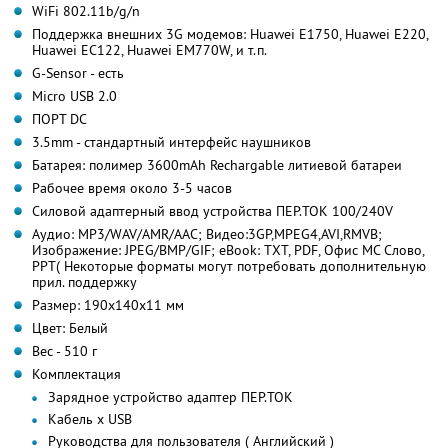
WiFi 802.11b/g/n
Поддержка внешних 3G модемов: Huawei E1750, Huawei E220,
Huawei EC122, Huawei EM770W, и т.п.
G-Sensor - есть
Micro USB 2.0
ПОРТ DC
3.5mm - стандартный интерфейс наушников
Батарея: полимер 3600mAh Rechargable литиевой батареи
Рабочее время около 3-5 часов
Силовой адаптерный ввод устройства ПЕР.ТОК 100/240V
Аудио: MP3/WAV/AMR/AAC; Видео:3GP,MPEG4,AVI,RMVB;
Изображение: JPEG/BMP/GIF; eBook: TXT, PDF, Офис МС Слово,
PPT( Некоторые форматы могут потребовать дополнительную
прил. поддержку
Размер: 190x140x11 мм
Цвет: Белый
Вес - 510 г
Комплектация
Зарядное устройство адаптер ПЕР.ТОК
Кабель x USB
Руководства для пользователя ( Английский )