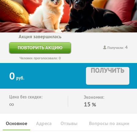
Акция завершилась
4
ПОВТОРИТЬ АКЦИЮ
Получили:
Человек проголосовало: 0
ПОЛУЧИТЬ
0
руб.
Цена без скидки:
Экономия:
∞
15
%
Основное
Адреса
Отзывы
Вопросы по акции