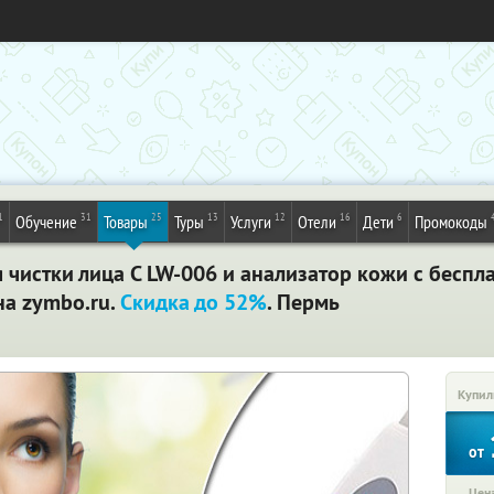
1
31
25
13
12
16
6
Обучение
Товары
Туры
Услуги
Отели
Дети
Промокоды
 чистки лица С LW-006 и анализатор кожи с беспл
на zymbo.ru.
Скидка до 52%
. Пермь
Купил
от
Цена