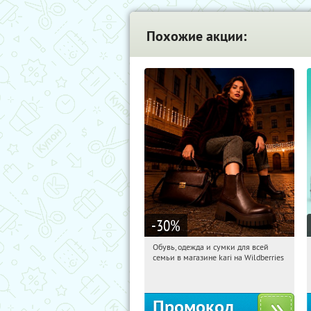
Похожие акции:
-30
%
Обувь, одежда и сумки для всей
07:00:17
Получили:
30
семьи в магазине kari на Wildberries
Россия
Промокод