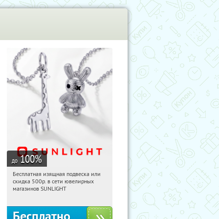
100
%
до
Бесплатная изящная подвеска или
07:00:17
Получили:
73
скидка 500р. в сети ювелирных
Россия
магазинов SUNLIGHT
Бесплатно