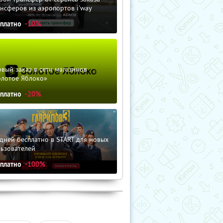
нсферов из аэропортов i'way
сплатно
-10%
вый заказ в сети магазинов
олотое Яблоко»
сплатно
-20%
дней бесплатно в START для новых
льзователей
сплатно
-100%