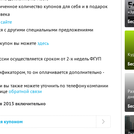
ченное количество купонов для себя и в подарок
Ра
«Э
овека
а
сайте
Бе
тся с другими специальными предложениями
 купон вы можете
здесь
Кур
ссии осуществляется сроком от 2-х недель ФГУП
Бе
ификатором, то он оплачивается дополнительно -
 вы также можете уточнить по телефону компании
нице
обратной связи
Ра
дне
ля 2013 включительно
Бе
ся купоном
Люб