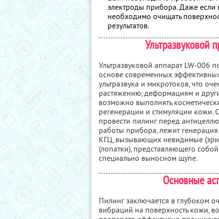
электроды прибора. Даже если 
необходимо очищать поверхнос
результатов.
Ультразвуковой п
Ультразвуковой аппарат LW-006 п
основе современных эффективных 
ультразвука и микротоков, что оч
растяжению, деформациям и друг
возможно выполнять косметически
регенерации и стимуляции кожи. О
провести пилинг перед антицеллю
работы прибора, лежит генерация 
КГЦ, вызывающих невидимые (зрит
(лопатки), представляющего собо
специально выносном щупе.
Основные асп
Пилинг заключается в глубоком о
вибраций на поверхность кожи, в