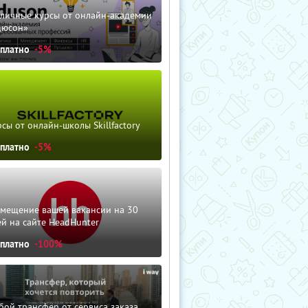
зличные курсы от онлайн-академии
дюсон»
сплатно
-5%
сы от онлайн-школы Skillfactory
сплатно
-5%
змещение вашей вакансии на 30
й на сайте HeadHunter
сплатно
-100%
ой трансфер от сервиса заказа