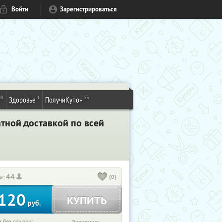
Войти
Зарегистрироваться
48
1
83
Здоровье
ПолучиКупон
атной доставкой по всей
44
(0)
и:
120
КУПИТЬ
руб.
 без скидки: