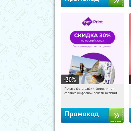
-30
%
Печать фотографий, фотокниг от
07:00:17
Получили:
4
сервиса цифровой печати netPrint
Россия
Промокод