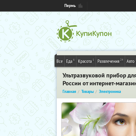
Пермь
6
1
24
Все
Еда
Красота
Развлечения
Авто
Ультразвуковой прибор для
России от интернет-магази
Главная
Товары
Электроника