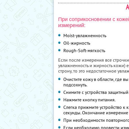
А
При соприкосновении с коже
измерений:
Moist-увлажненность
Oil-жирность
Rough-Soft-мягкость
Если после измерения все строчки 
увлажненность и жирность кожи) е
строну, то это недостаточное увла
Очистите кожу в области, где в
подсохнуть.
Снимите с устройства защитный
Нажмите кнопку питания.
Слегка прижмите устройство к 
секунды. Окончание измерение
При необходимости повторного
Если необходимо провести изме