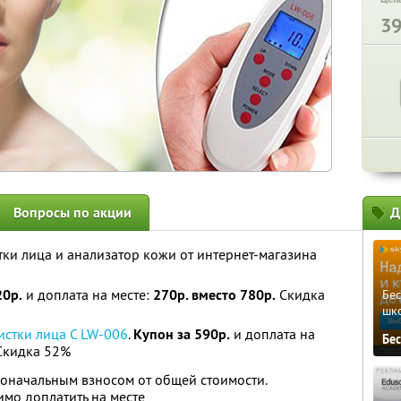
3
Вопросы по акции
Д
тки лица и анализатор кожи от интернет-магазина
20р.
и доплата на месте:
270р. вместо 780р.
Скидка
Бе
шк
истки лица С LW-006
.
Купон за 590р.
и доплата на
Бе
кидка 52%
оначальным взносом от общей стоимости.
мо доплатить на месте