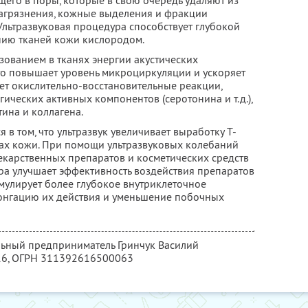
его в поры, которые в свою очередь удаляют из
 загрязнения, кожные выделения и фракции
Ультразвуковая процедура способствует глубокой
нию тканей кожи кислородом.
азованием в тканях энергии акустических
что повышает уровень микроциркуляции и ускоряет
ет окислительно-восстановительные реакции,
ческих активных компонентов (серотонина и т.д.),
тина и коллагена.
 в том, что ультразвук увеличивает выработку Т-
ах кожи. При помощи ультразвуковых колебаний
карственных препаратов и косметических средств
ура улучшает эффективность воздействия препаратов
имулирует более глубокое внутриклеточное
онгацию их действия и уменьшение побочных
льный предприниматель Гринчук Василий
16
, ОГРН 311392616500063