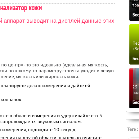
тра
нализатор кожи
Бе
й аппарат выводит на дисплей данные этих
Пер
«З
Бе
по центру - то это идеально (идеальная мягкость,
сли по какому-то параметру строчка уходит в левую
жнение, мягкость или жирность кожи.
ы планируете делать измерения и дайте ей
25 
по
 колпачок.
Бе
коже в области измерения и удерживайте его 3
 сопровождается звуковым сигналом.
Теги:
 измерения, подождите 10 секунд.
рения на другой области, тщательно очистите