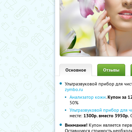
Основное
Отзывы
Ультразвуковой прибор для чис
zymbo.ru
Анализатор кожи
.
Купон за 1
50%
Ультразвуковой прибор для ч
месте:
1300р. вместо 3950р.
С
Внимание!
Купон является перв
Оставшуюся стоимость необходи