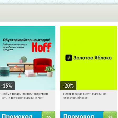
-15
%
-20
%
Любые товары во всей розничной
Первый заказ в сети магазинов
07:00:17
Получили:
83
07:00:17
Получи первым!
сети и интернет-магазине Hoff
«Золотое Яблоко»
Москва, 1-й Волоколамский проезд,
Россия
10с1
Промокод
Промокод