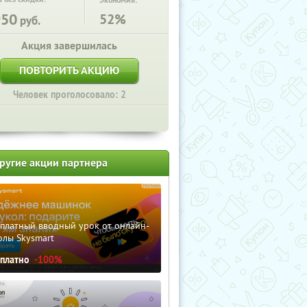
Экономия:
950
52%
руб.
Акция завершилась
ПОВТОРИТЬ АКЦИЮ
Человек проголосовало: 2
ругие акции партнера
сплатный вводный урок от онлайн-
олы Skysmart
сплатно
-100%