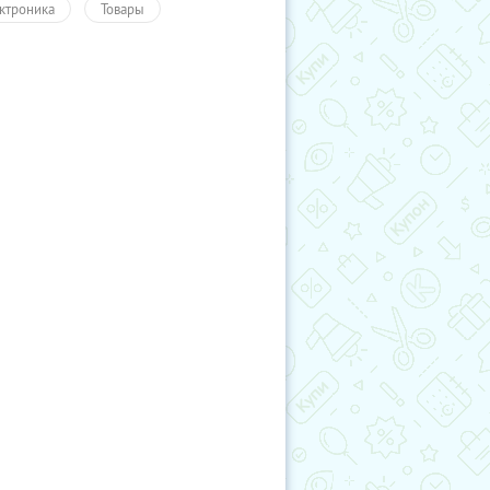
ктроника
Товары