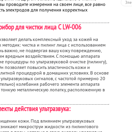
Эле
вы проводите измерения на своем лице, все равно
ть электродов для получения корректных
рибор для чистки лица С LW-006
озволяет делать комплексный уход за кожей на
методик: чистка и пилинг лица с использованием
ень важно, не подвергая вашу кожу повреждению,
им вредным воздействиям. С помощью аппарата
е процедуры по ультразвуковой очистке (пилингу),
н позволяет повысить эластичность кожи и
литной процедурой в домашних условиях. В основе
ультразвуковых сигналов, с частотой примерно 20
ельно) колебания рабочего элемента аппарата
й тонкую металлическую лопатку, расположенную в
екты действия ультразвука:
чищении кожи. Под влиянием ультразвуковых
озникают микроструи жидкости из пилингового