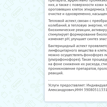
препарата, эффективно проникающ
них, а также с поверхности кожи
ороговевших клеток эпидермиса. 
очистке и одновременно, насыще
Тепловой аспект, связан с преобр
колебаний, в тепловую энергию, 
биохимические реакции, активиру
стимулирует формирование биологи
изменяет рН, улучшает синтез элас
Бактерицидный аспект проявляется
лимфоцитарного вещества в клетк
можно осуществлять фонофорез ле
(ультрафонофорез). Такая процед
на фоне снижения их расхода, ст
проникновение препаратов, прол
реакций.
Услуги предоставляет: Индивидуа
Александрович,
ИНН 3908051133