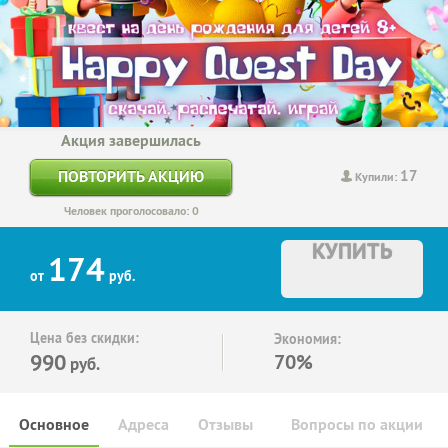
Акция завершилась
17
ПОВТОРИТЬ АКЦИЮ
Купили:
Человек проголосовало: 0
КУПИТЬ
174
от
руб.
Цена без скидки:
Экономия:
990
70%
руб.
Основное
Адреса
Отзывы
Вопросы по акции