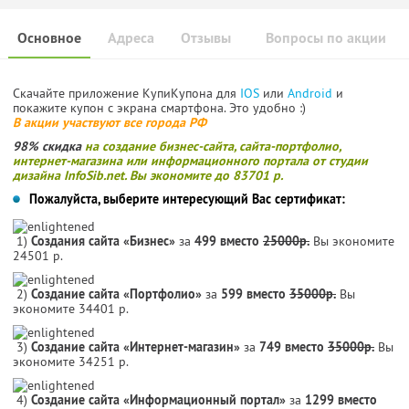
Основное
Адреса
Отзывы
Вопросы по акции
Скачайте приложение КупиКупона для
IOS
или
Android
и
покажите купон с экрана смартфона. Это удобно :)
В акции участвуют все города РФ
98% скидка
на создание бизнес-сайта, сайта-портфолио,
интернет-магазина или информационного портала от студии
дизайна InfoSib.net. Вы экономите до 83701 р.
Пожалуйста, выберите интересующий Вас сертификат:
1)
Создания сайта «Бизнес»
за
499 вместо
25000р.
Вы экономите
24501 р.
2)
Создание сайта «Портфолио»
за
599 вместо
35000р.
Вы
экономите 34401 р.
3)
Создание сайта «Интернет-магазин»
за
749 вместо
35000р.
Вы
экономите 34251 р.
4)
Создание сайта «Информационный портал»
за
1299 вместо