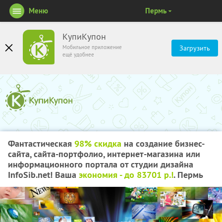
Меню
Пермь
КупиКупон
Мобильное приложение
Загрузить
ещё удобнее
Фантастическая
98% скидка
на создание бизнес-
сайта, сайта-портфолио, интернет-магазина или
информационного портала от студии дизайна
InfoSib.net! Ваша
экономия - до 83701 р.!
. Пермь