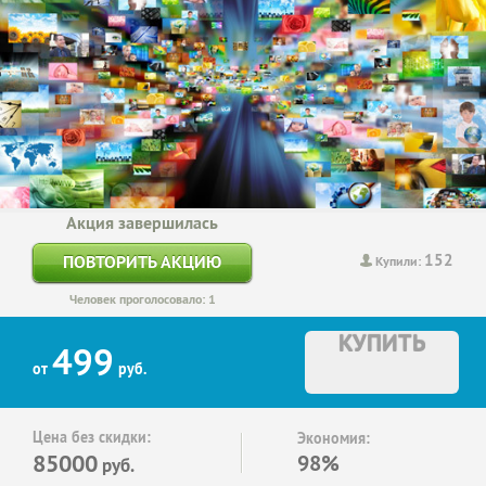
Акция завершилась
152
ПОВТОРИТЬ АКЦИЮ
Купили:
Человек проголосовало: 1
КУПИТЬ
499
от
руб.
Цена без скидки:
Экономия:
85000
98%
руб.