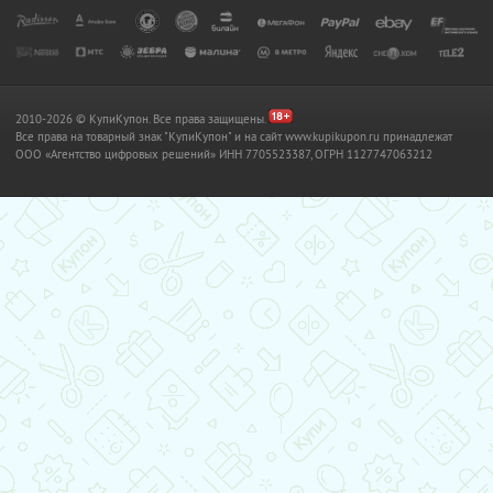
2010-2026 © КупиКупон. Все права защищены.
Все права на товарный знак "КупиКупон" и на сайт www.kupikupon.ru принадлежат
OOO «Агентство цифровых решений» ИНН 7705523387, ОГРН 1127747063212