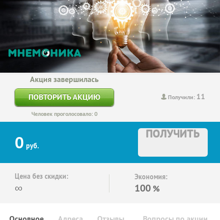
Акция завершилась
11
ПОВТОРИТЬ АКЦИЮ
Получили:
Человек проголосовало: 0
ПОЛУЧИТЬ
0
руб.
Цена без скидки:
Экономия:
∞
100
%
Основное
Адреса
Отзывы
Вопросы по акции