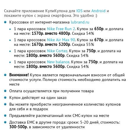
Скачайте приложение КупиКупона для
IOS
или
Android
и
покажите купон с экрана смартфона. Это удобно :)
Кроссовки от интернет-магазина
lubrand.ru
1 пара кроссовок
Nike Free Run 2
. Купон за
650р
. и доплата
на месте:
1570р. вместо 4800р
. Скидка 54%
1 пара кроссовок
Nike Air Max 90
. Купон за
670р
. и доплата
на месте:
1670р. вместо 5200р
. Скидка 55%
1 пара кроссовок
Nike Cortez
. Купон за
750р
. и доплата на
месте:
1800р. вместо 5600р
. Скидка 54%
1 пара кроссовок
New balance
. Купон за
750р
. и доплата на
месте:
1800р. вместо 5600р.
Скидка 54%
Внимание!
Купон является первоначальным взносом от общей
стоимости услуги. Полную стоимость необходимо доплатить на
месте
Оплата осуществляется при получении товара
Купон действует на один заказ
Вы можете приобрести неограниченное количество купонов
для себя и в подарок
Предъявляйте распечатанный или СМС-купон на месте
Доставка ЕМС в другие города: сроки: 5-20 дней, стоимость:
300-500р.
в зависимости от удаленности