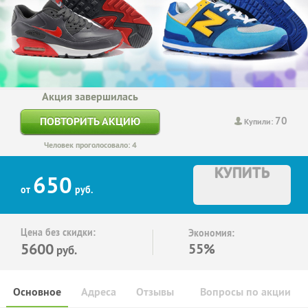
Акция завершилась
70
ПОВТОРИТЬ АКЦИЮ
Купили:
Человек проголосовало: 4
КУПИТЬ
650
от
руб.
Цена без скидки:
Экономия:
5600
55%
руб.
Основное
Адреса
Отзывы
Вопросы по акции