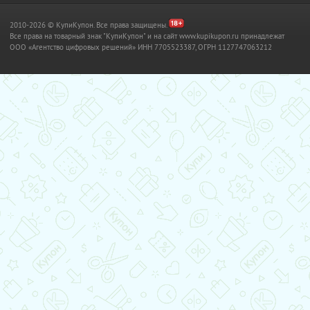
2010-2026 © КупиКупон. Все права защищены.
Все права на товарный знак "КупиКупон" и на сайт www.kupikupon.ru принадлежат
OOO «Агентство цифровых решений» ИНН 7705523387, ОГРН 1127747063212