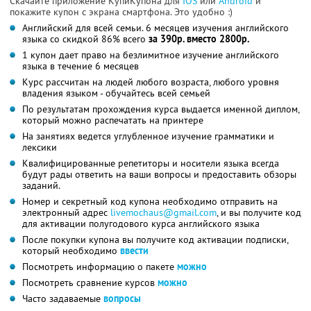
Скачайте приложение КупиКупона для
IOS
или
Android
и
покажите купон с экрана смартфона. Это удобно :)
Английский для всей семьи. 6 месяцев изучения английского
языка со скидкой 86% всего
за 390р. вместо 2800р.
1 купон дает право на безлимитное изучение английского
языка в течение 6 месяцев
Курс рассчитан на людей любого возраста, любого уровня
владения языком - обучайтесь всей семьей
По результатам прохождения курса выдается именной диплом,
который можно распечатать на принтере
На занятиях ведется углубленное изучение грамматики и
лексики
Квалифицированные репетиторы и носители языка всегда
будут рады ответить на ваши вопросы и предоставить обзоры
заданий.
Номер и секретный код купона необходимо отправить на
электронный адрес
livemochaus@gmail.com
, и вы получите код
для активации полугодового курса английского языка
После покупки купона вы получите код активации подписки,
который необходимо
ввести
Посмотреть информацию о пакете
можно
Посмотреть сравнение курсов
можно
Часто задаваемые
вопросы