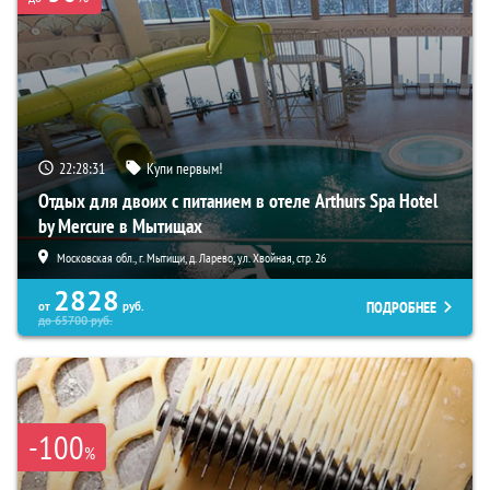
22:28:29
Купи первым!
Отдых для двоих с питанием в отеле Arthurs Spa Hotel
by Mercure в Мытищах
Московская обл., г. Мытищи, д. Ларево, ул. Хвойная, стр. 26
2828
ПОДРОБНЕЕ
от
руб.
до
65700
руб.
-100
%