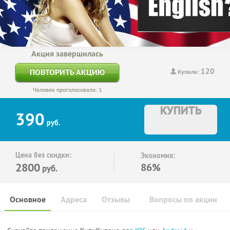
Акция завершилась
120
ПОВТОРИТЬ АКЦИЮ
Купили:
Человек проголосовало: 1
КУПИТЬ
390
руб.
Цена без скидки:
Экономия:
2800
86%
руб.
Основное
Адреса
Отзывы
Вопросы по акции