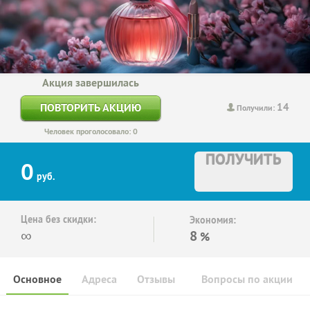
Акция завершилась
14
ПОВТОРИТЬ АКЦИЮ
Получили:
Человек проголосовало: 0
ПОЛУЧИТЬ
0
руб.
Цена без скидки:
Экономия:
∞
8
%
Основное
Адреса
Отзывы
Вопросы по акции