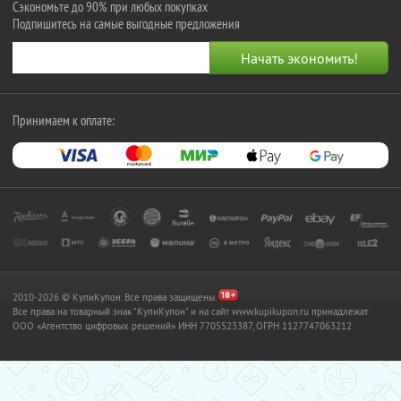
Сэкономьте до 90% при любых покупках
Подпишитесь на самые выгодные предложения
Принимаем к оплате:
2010-2026 © КупиКупон. Все права защищены.
Все права на товарный знак "КупиКупон" и на сайт www.kupikupon.ru принадлежат
OOO «Агентство цифровых решений» ИНН 7705523387, ОГРН 1127747063212