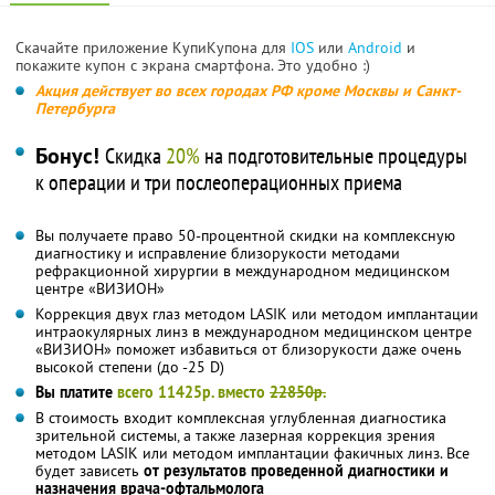
Скачайте приложение КупиКупона для
IOS
или
Android
и
покажите купон с экрана смартфона. Это удобно :)
Акция действует во всех городах РФ кроме Москвы и Санкт-
Петербурга
Бонус!
Скидка
20%
на подготовительные процедуры
к операции и три послеоперационных приема
Вы получаете право 50-процентной скидки на комплексную
диагностику и исправление близорукости методами
рефракционной хирургии в международном медицинском
центре «ВИЗИОН»
Коррекция двух глаз методом LASIK или методом имплантации
интраокулярных линз в международном медицинском центре
«ВИЗИОН» поможет избавиться от близорукости даже очень
высокой степени (до -25 D)
Вы платите
всего 11425р. вместо
22850р.
В стоимость входит комплексная углубленная диагностика
зрительной системы, а также лазерная коррекция зрения
методом LASIK или методом имплантации факичных линз. Все
будет зависеть
от результатов проведенной диагностики и
назначения врача-офтальмолога