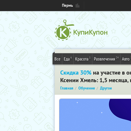
Пермь
6
1
24
Все
Еда
Красота
Развлечения
Авто
Скидка 30%
на участие в о
Ксении Хмель: 1,5 месяца,
Главная
Обучение
Другое