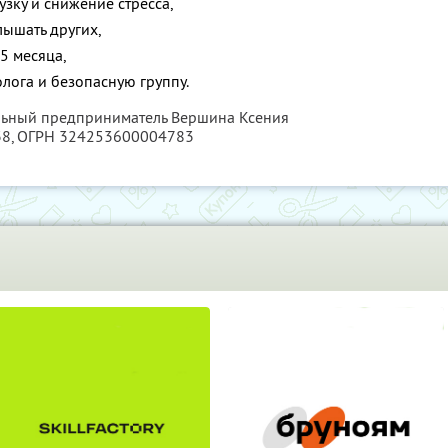
зку и снижение стресса,
лышать других,
5 месяца,
лога и безопасную группу.
альный предприниматель Вершина Ксения
38
, ОГРН 324253600004783