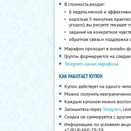
В стоимость входит:
6 недель мягкой и эффективн
короткая 5-минутная практика 
угодно), вы рисуете текущее ч
задание на конкретное чувств
обратная связь и поддержка 
Марафон проходит в онлайн-ф
Группы формируются на следующи
Telegram-канал марафона
КАК РАБОТАЕТ КУПОН
Купон действует на одного чел
Можно получить неограниченно
Каждым купоном можно восполь
Запишитесь через
Telegram
, со
Скидка не суммируется с друг
Информацию по условиям акции
+7 (914) 660-79-59