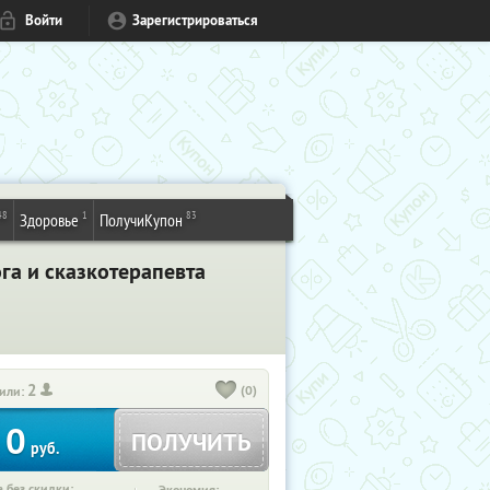
Войти
Зарегистрироваться
48
1
83
Здоровье
ПолучиКупон
га и сказкотерапевта
2
(0)
или:
0
ПОЛУЧИТЬ
руб.
 без скидки: