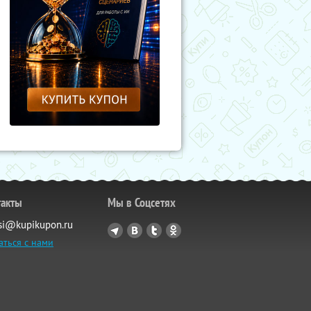
такты
Мы в Соцсетях
si@kupikupon.ru
аться с нами