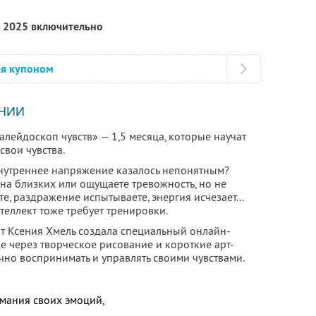
я 2025 включительно
ся купоном
НИИ
лейдоскоп чувств» — 1,5 месяца, которые научат
свои чувства.
 внутреннее напряжение казалось непонятным?
ь на близких или ощущаете тревожность, но не
те, раздражение испытываете, энергия исчезает...
теллект тоже требует тренировки.
вт Ксения Хмель создала специальный онлайн-
е через творческое рисование и короткие арт-
чно воспринимать и управлять своими чувствами.
мания своих эмоций,