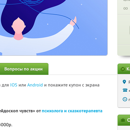
∞
Вопросы по акции
К
а для
IOS
или
Android
и покажите купон с экрана
ейдоскоп чувств» от
психолога и сказкотерапевта
О
4000р.