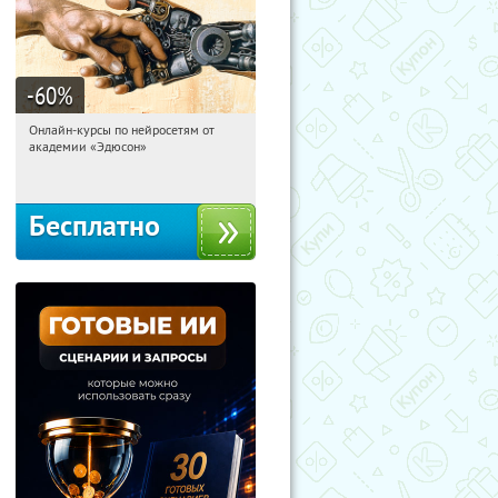
-60
%
Онлайн-курсы по нейросетям от
07:30:41
Получили:
6
академии «Эдюсон»
Москва
Бесплатно