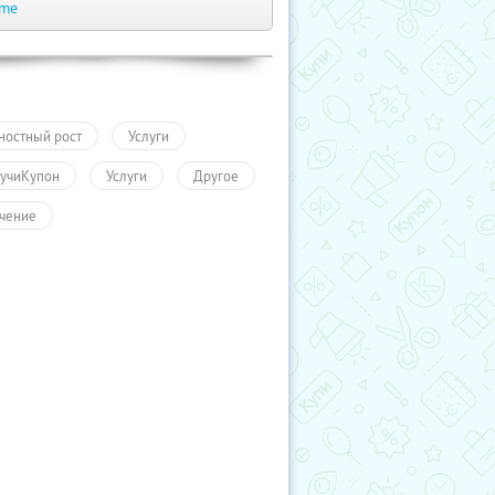
.me
ностный рост
Услуги
учиКупон
Услуги
Другое
чение