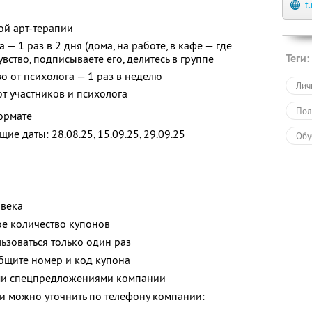
t
ой арт-терапии
— 1 раз в 2 дня (дома, на работе, в кафе — где
Теги:
увство, подписываете его, делитесь в группе
о от психолога — 1 раз в неделю
Лич
от участников и психолога
Пол
ормате
е даты: 28.08.25, 15.09.25, 29.09.25
Обу
овека
е количество купонов
зоваться только один раз
общите номер и код купона
ими спецпредложениями компании
 можно уточнить по телефону компании: