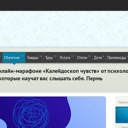
1
31
26
13
12
16
6
Обучение
Товары
Туры
Услуги
Отели
Дети
Промокоды
нлайн-марафоне «Калейдоскоп чувств» от психоло
 которые научат вас слышать себя. Пермь
Получ
Цена