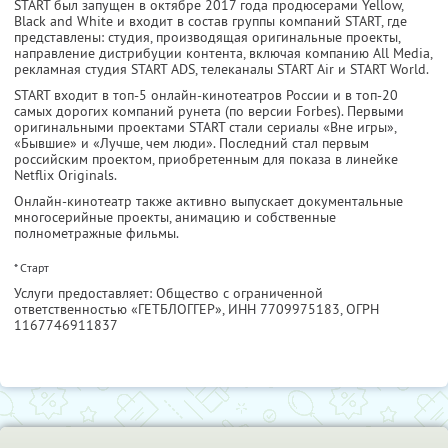
START был запущен в октябре 2017 года продюсерами Yellow,
Black and White и входит в состав группы компаний START, где
представлены: студия, производящая оригинальные проекты,
направление дистрибуции контента, включая компанию All Media,
рекламная студия START ADS, телеканалы START Air и START World.
START входит в топ-5 онлайн-кинотеатров России и в топ-20
самых дорогих компаний рунета (по версии Forbes). Первыми
оригинальными проектами START стали сериалы «Вне игры»,
«Бывшие» и «Лучше, чем люди». Последний стал первым
российским проектом, приобретенным для показа в линейке
Netflix Originals.
Онлайн-кинотеатр также активно выпускает документальные
многосерийные проекты, анимацию и собственные
полнометражные фильмы.
* Cтарт
Услуги предоставляет: Общество с ограниченной
ответственностью «ГЕТБЛОГГЕР»,
ИНН 7709975183
, ОГРН
1167746911837