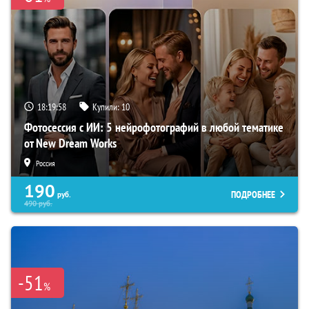
18:19:57
Купили:
10
Фотосессия с ИИ: 5 нейрофотографий в любой тематике
от New Dream Works
Россия
190
ПОДРОБНЕЕ
руб.
490
руб.
-51
%