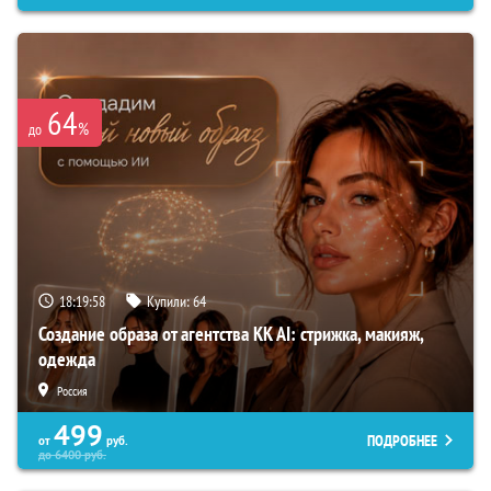
64
%
до
18:19:57
Купили:
64
Создание образа от агентства KK AI: стрижка, макияж,
одежда
Россия
499
ПОДРОБНЕЕ
от
руб.
до
6400
руб.