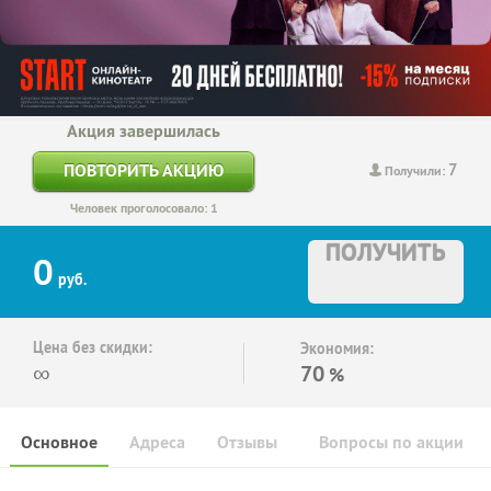
Акция завершилась
7
ПОВТОРИТЬ АКЦИЮ
Получили:
Человек проголосовало: 1
ПОЛУЧИТЬ
0
руб.
Цена без скидки:
Экономия:
∞
70
%
Основное
Адреса
Отзывы
Вопросы по акции