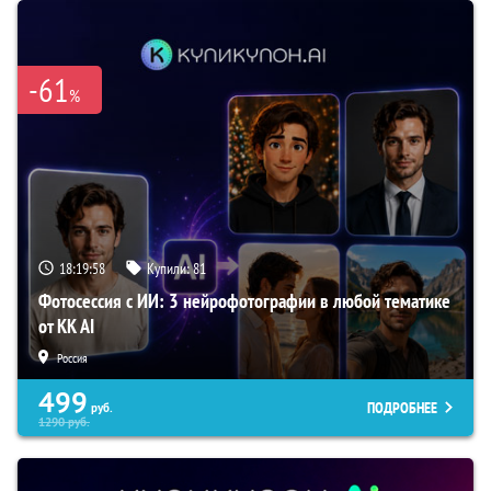
-61
%
18:19:57
Купили:
81
Фотосессия с ИИ: 3 нейрофотографии в любой тематике
от KK AI
Россия
499
ПОДРОБНЕЕ
руб.
1290
руб.