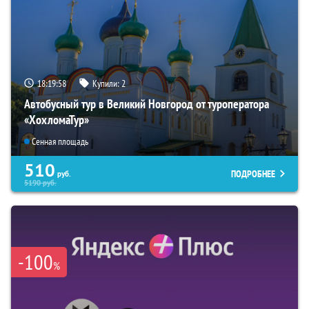
18:19:57
Купили:
2
Автобусный тур в Великий Новгород от туроператора
«ХохломаТур»
Сенная площадь
510
ПОДРОБНЕЕ
руб.
5190
руб.
-100
%